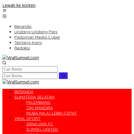
Lewati ke konten
Beranda
Undang-Undang Pers
Pedoman Media Cyber
Tentang Kami
Redaksi
BERANDA
SUMATERA SELATAN
PALEMBANG
OKI MANDIRA
MUBA MAJU LEBIH CEPAT
VIRAL SPORT
SRIWIJAYA FC
SUMSEL UNITED