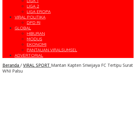
LIGA 1
LIGA 2
LIGA EROPA
VIRAL POLITIKA
DPD RI
GLOBAL
HIBURAN
MODUS
EKONOMI
PANTAUAN VIRALSUMSEL
ADVERTORIAL
Beranda
/
VIRAL SPORT
Mantan Kapten Sriwijaya FC Tertipu Surat
WNI Palsu