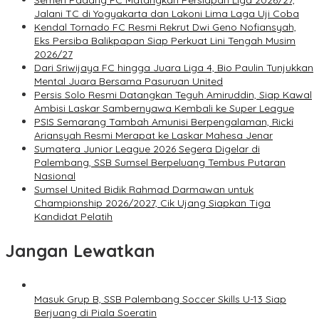
Semen Padang FC Matangkan Persiapan Liga 2026/27,
Jalani TC di Yogyakarta dan Lakoni Lima Laga Uji Coba
Kendal Tornado FC Resmi Rekrut Dwi Geno Nofiansyah,
Eks Persiba Balikpapan Siap Perkuat Lini Tengah Musim
2026/27
Dari Sriwijaya FC hingga Juara Liga 4, Bio Paulin Tunjukkan
Mental Juara Bersama Pasuruan United
Persis Solo Resmi Datangkan Teguh Amiruddin, Siap Kawal
Ambisi Laskar Sambernyawa Kembali ke Super League
PSIS Semarang Tambah Amunisi Berpengalaman, Ricki
Ariansyah Resmi Merapat ke Laskar Mahesa Jenar
Sumatera Junior League 2026 Segera Digelar di
Palembang, SSB Sumsel Berpeluang Tembus Putaran
Nasional
Sumsel United Bidik Rahmad Darmawan untuk
Championship 2026/2027, Cik Ujang Siapkan Tiga
Kandidat Pelatih
Jangan Lewatkan
Masuk Grup B, SSB Palembang Soccer Skills U-13 Siap
Berjuang di Piala Soeratin