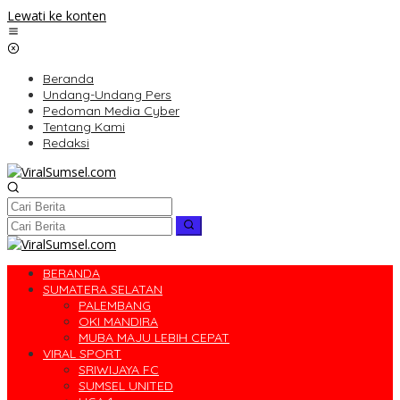
Lewati ke konten
Beranda
Undang-Undang Pers
Pedoman Media Cyber
Tentang Kami
Redaksi
BERANDA
SUMATERA SELATAN
PALEMBANG
OKI MANDIRA
MUBA MAJU LEBIH CEPAT
VIRAL SPORT
SRIWIJAYA FC
SUMSEL UNITED