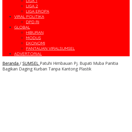
LIGA 1
LIGA 2
LIGA EROPA
VIRAL POLITIKA
DPD RI
GLOBAL
HIBURAN
MODUS
EKONOMI
PANTAUAN VIRALSUMSEL
ADVERTORIAL
Beranda
/
SUMSEL
Patuhi Himbauan Pj. Bupati Muba Panitia
Bagikan Daging Kurban Tanpa Kantong Plastik