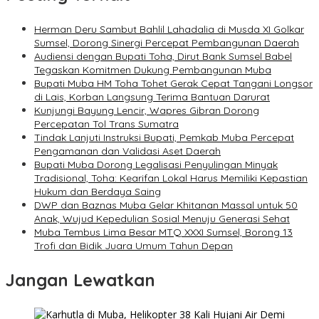
Herman Deru Sambut Bahlil Lahadalia di Musda XI Golkar
Sumsel, Dorong Sinergi Percepat Pembangunan Daerah
Audiensi dengan Bupati Toha, Dirut Bank Sumsel Babel
Tegaskan Komitmen Dukung Pembangunan Muba
Bupati Muba HM Toha Tohet Gerak Cepat Tangani Longsor
di Lais, Korban Langsung Terima Bantuan Darurat
Kunjungi Bayung Lencir, Wapres Gibran Dorong
Percepatan Tol Trans Sumatra
Tindak Lanjuti Instruksi Bupati, Pemkab Muba Percepat
Pengamanan dan Validasi Aset Daerah
Bupati Muba Dorong Legalisasi Penyulingan Minyak
Tradisional, Toha: Kearifan Lokal Harus Memiliki Kepastian
Hukum dan Berdaya Saing
DWP dan Baznas Muba Gelar Khitanan Massal untuk 50
Anak, Wujud Kepedulian Sosial Menuju Generasi Sehat
Muba Tembus Lima Besar MTQ XXXI Sumsel, Borong 13
Trofi dan Bidik Juara Umum Tahun Depan
Jangan Lewatkan