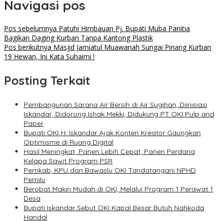
Navigasi pos
Pos sebelumnya
Patuhi Himbauan Pj. Bupati Muba Panitia
Bagikan Daging Kurban Tanpa Kantong Plastik
Pos berikutnya
Masjid Jamiatul Muawanah Sungai Pinang Kurban
19 Hewan, Ini Kata Suhaimi !
Posting Terkait
Pembangunan Sarana Air Bersih di Air Sugihan, Diinisiasi
Iskandar, Didorong Ishak Mekki, Didukung PT OKI Pulp and
Paper
Bupati OKI H. Iskandar Ajak Konten Kreator Gaungkan
Optimisme di Ruang Digital
Hasil Meningkat, Panen Lebih Cepat, Panen Perdana
Kelapa Sawit Program PSR
Pemkab, KPU dan Bawaslu OKI Tandatangani NPHD
Pemilu
Berobat Makin Mudah di OKI, Melalui Program 1 Perawat 1
Desa
Bupati Iskandar Sebut OKI Kapal Besar Butuh Nahkoda
Handal