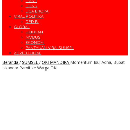
LIGA 1
LIGA 2
LIGA EROPA
VIRAL POLITIKA
DPD RI
GLOBAL
HIBURAN
MODUS
EKONOMI
PANTAUAN VIRALSUMSEL
ADVERTORIAL
Beranda
/
SUMSEL
/
OKI MANDIRA
Momentum Idul Adha, Bupati
Iskandar Pamit ke Warga OKI