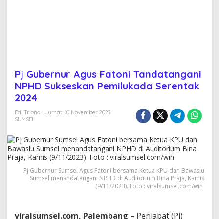
i
T
a
n
d
a
t
a
Pj Gubernur Agus Fatoni Tandatangani
n
NPHD Sukseskan Pemilukada Serentak
g
a
2024
n
i
Edi Triono
Jumat, 10 November 2023
N
SUMSEL
P
H
D
S
u
Pj Gubernur Sumsel Agus Fatoni bersama Ketua KPU dan Bawaslu
k
Sumsel menandatangani NPHD di Auditorium Bina Praja, Kamis
s
(9/11/2023). Foto : viralsumsel.com/win
e
s
k
viralsumsel.com, Palembang –
Penjabat (Pj)
a