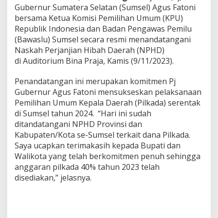
Gubernur Sumatera Selatan (Sumsel) Agus Fatoni
n
P
bersama Ketua Komisi Pemilihan Umum (KPU)
e
Republik Indonesia dan Badan Pengawas Pemilu
m
(Bawaslu) Sumsel secara resmi menandatangani
i
Naskah Perjanjian Hibah Daerah (NPHD)
l
u
di Auditorium Bina Praja, Kamis (9/11/2023).
k
a
Penandatangan ini merupakan komitmen Pj
d
Gubernur Agus Fatoni mensukseskan pelaksanaan
a
Pemilihan Umum Kepala Daerah (Pilkada) serentak
S
e
di Sumsel tahun 2024. “Hari ini sudah
r
ditandatangani NPHD Provinsi dan
e
Kabupaten/Kota se-Sumsel terkait dana Pilkada.
n
Saya ucapkan terimakasih kepada Bupati dan
t
Walikota yang telah berkomitmen penuh sehingga
a
k
anggaran pilkada 40% tahun 2023 telah
2
disediakan,” jelasnya.
0
2
4