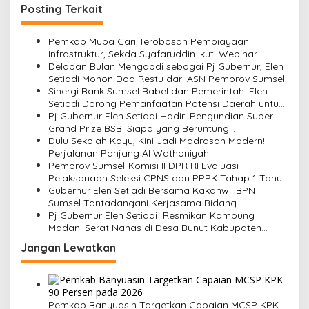
Posting Terkait
a
s
Pemkab Muba Cari Terobosan Pembiayaan
i
Infrastruktur, Sekda Syafaruddin Ikuti Webinar
Creative Financing KPBU
Delapan Bulan Mengabdi sebagai Pj Gubernur, Elen
p
Setiadi Mohon Doa Restu dari ASN Pemprov Sumsel
o
Sinergi Bank Sumsel Babel dan Pemerintah: Elen
Setiadi Dorong Pemanfaatan Potensi Daerah untuk
s
Perekonomian Sumsel
Pj Gubernur Elen Setiadi Hadiri Pengundian Super
Grand Prize BSB: Siapa yang Beruntung
Mendapatkan Rp 550 Juta?
Dulu Sekolah Kayu, Kini Jadi Madrasah Modern!
Perjalanan Panjang Al Wathoniyah
Pemprov Sumsel-Komisi II DPR RI Evaluasi
Pelaksanaan Seleksi CPNS dan PPPK Tahap 1 Tahun
2024
Gubernur Elen Setiadi Bersama Kakanwil BPN
Sumsel Tantadangani Kerjasama Bidang
Pertanahan
Pj Gubernur Elen Setiadi Resmikan Kampung
Madani Serat Nanas di Desa Bunut Kabupaten
Muara Enim
Jangan Lewatkan
Pemkab Banyuasin Targetkan Capaian MCSP KPK