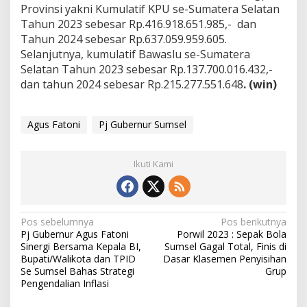
Provinsi yakni Kumulatif KPU se-Sumatera Selatan
Tahun 2023 sebesar Rp.416.918.651.985,- dan
Tahun 2024 sebesar Rp.637.059.959.605.
Selanjutnya, kumulatif Bawaslu se-Sumatera
Selatan Tahun 2023 sebesar Rp.137.700.016.432,-
dan tahun 2024 sebesar Rp.215.277.551.648
. (win)
Agus Fatoni
Pj Gubernur Sumsel
Ikuti Kami
N
Pos sebelumnya
Pos berikutnya
Pj Gubernur Agus Fatoni
Porwil 2023 : Sepak Bola
a
Sinergi Bersama Kepala BI,
Sumsel Gagal Total, Finis di
v
Bupati/Walikota dan TPID
Dasar Klasemen Penyisihan
Se Sumsel Bahas Strategi
Grup
i
Pengendalian Inflasi
g