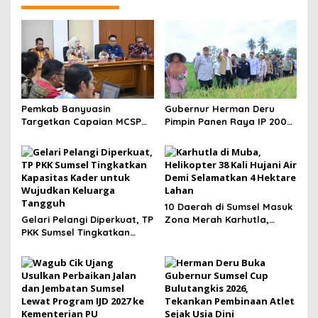
Pemkab Banyuasin
Gubernur Herman Deru
Targetkan Capaian MCSP
Pimpin Panen Raya IP 200
KPK 90 Persen pada 2026
di Ogan Ilir, Targetkan
Produksi Gabah Sumsel
Capai 5 Juta Ton
10 Daerah di Sumsel Masuk
Gelari Pelangi Diperkuat, TP
Zona Merah Karhutla,
PKK Sumsel Tingkatkan
Muba dan OKI Catat
Kapasitas Kader untuk
Kejadian Terbanyak
Wujudkan Keluarga
Tangguh