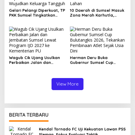
Gelari Pelangi Diperkuat, TP
10 Daerah di Sumsel Masuk
PKK Sumsel Tingkatkan
Zona Merah Karhutla,
Kapasitas Kader untuk
Muba dan OKI Catat
Wujudkan Keluarga
Kejadian Terbanyak
Tangguh
Wagub Cik Ujang Usulkan
Herman Deru Buka
Perbaikan Jalan dan
Gubernur Sumsel Cup
Jembatan Sumsel Lewat
Bulutangkis 2026, Tekankan
Program IJD 2027 ke
Pembinaan Atlet Sejak Usia
Kementerian PU
Dini
View More
BERITA TERBARU
Kendal Tornado FC Uji Kekuatan Lawan PSS
Sleman, Fokus Evaluasi Taktik