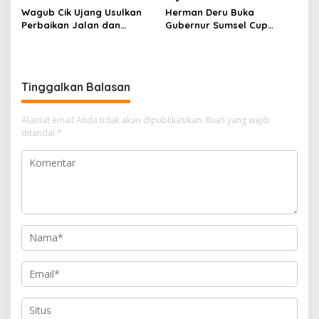
Wagub Cik Ujang Usulkan
Herman Deru Buka
Perbaikan Jalan dan
Gubernur Sumsel Cup
Jembatan Sumsel Lewat
Bulutangkis 2026, Tekankan
Program IJD 2027 ke
Pembinaan Atlet Sejak Usia
Kementerian PU
Dini
Tinggalkan Balasan
Alamat email Anda tidak akan dipublikasikan.
Ruas yang wajib
ditandai
*