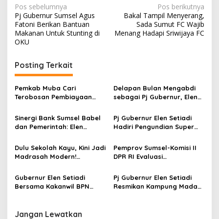
N
Pos sebelumnya
Pos berikutnya
Pj Gubernur Sumsel Agus
Bakal Tampil Menyerang,
a
Fatoni Berikan Bantuan
Sada Sumut FC Wajib
v
Makanan Untuk Stunting di
Menang Hadapi Sriwijaya FC
OKU
i
g
Posting Terkait
a
s
Pemkab Muba Cari
Delapan Bulan Mengabdi
Terobosan Pembiayaan
sebagai Pj Gubernur, Elen
i
Infrastruktur, Sekda
Setiadi Mohon Doa Restu
p
Syafaruddin Ikuti Webinar
dari ASN Pemprov Sumsel
Sinergi Bank Sumsel Babel
Pj Gubernur Elen Setiadi
Creative Financing KPBU
dan Pemerintah: Elen
Hadiri Pengundian Super
o
Setiadi Dorong
Grand Prize BSB: Siapa
s
Pemanfaatan Potensi
yang Beruntung
Dulu Sekolah Kayu, Kini Jadi
Pemprov Sumsel-Komisi II
Daerah untuk
Mendapatkan Rp 550 Juta?
Madrasah Modern!
DPR RI Evaluasi
Perekonomian Sumsel
Perjalanan Panjang Al
Pelaksanaan Seleksi CPNS
Wathoniyah
dan PPPK Tahap 1 Tahun
Gubernur Elen Setiadi
Pj Gubernur Elen Setiadi
2024
Bersama Kakanwil BPN
Resmikan Kampung Madani
Sumsel Tantadangani
Serat Nanas di Desa Bunut
Kerjasama Bidang
Kabupaten Muara Enim
Pertanahan
Jangan Lewatkan