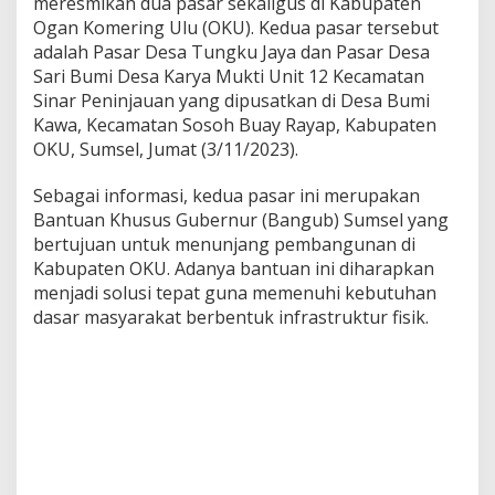
meresmikan dua pasar sekaligus di Kabupaten
n
Ogan Komering Ulu (OKU). Kedua pasar tersebut
P
adalah Pasar Desa Tungku Jaya dan Pasar Desa
r
Sari Bumi Desa Karya Mukti Unit 12 Kecamatan
o
v
Sinar Peninjauan yang dipusatkan di Desa Bumi
i
Kawa, Kecamatan Sosoh Buay Rayap, Kabupaten
n
OKU, Sumsel, Jumat (3/11/2023).
s
i
Sebagai informasi, kedua pasar ini merupakan
d
i
Bantuan Khusus Gubernur (Bangub) Sumsel yang
O
bertujuan untuk menunjang pembangunan di
K
Kabupaten OKU. Adanya bantuan ini diharapkan
U
menjadi solusi tepat guna memenuhi kebutuhan
dasar masyarakat berbentuk infrastruktur fisik.