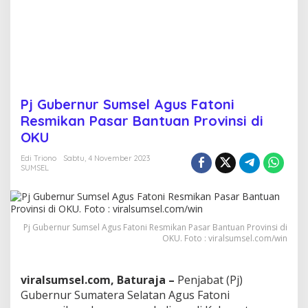
F
a
t
o
n
i
R
e
Pj Gubernur Sumsel Agus Fatoni
s
Resmikan Pasar Bantuan Provinsi di
m
i
OKU
k
a
Edi Triono
Sabtu, 4 November 2023
SUMSEL
n
P
a
s
a
Pj Gubernur Sumsel Agus Fatoni Resmikan Pasar Bantuan Provinsi di
r
OKU. Foto : viralsumsel.com/win
B
a
n
viralsumsel.com, Baturaja –
Penjabat (Pj)
t
u
Gubernur Sumatera Selatan Agus Fatoni
a