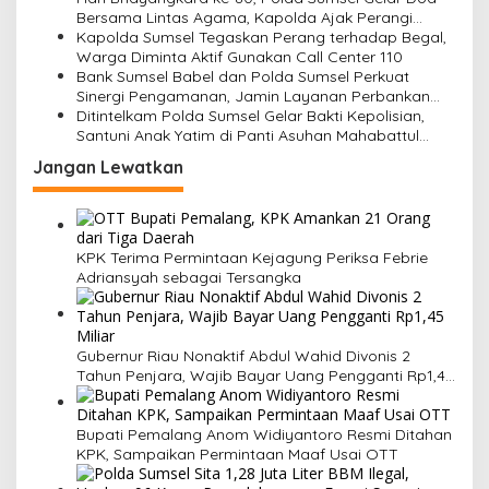
Bersama Lintas Agama, Kapolda Ajak Perangi
Hoaks dan Isu SARA
Kapolda Sumsel Tegaskan Perang terhadap Begal,
Warga Diminta Aktif Gunakan Call Center 110
Bank Sumsel Babel dan Polda Sumsel Perkuat
Sinergi Pengamanan, Jamin Layanan Perbankan
Lebih Aman dan Nyaman
Ditintelkam Polda Sumsel Gelar Bakti Kepolisian,
Santuni Anak Yatim di Panti Asuhan Mahabattul
Ummi
Jangan Lewatkan
KPK Terima Permintaan Kejagung Periksa Febrie
Adriansyah sebagai Tersangka
Gubernur Riau Nonaktif Abdul Wahid Divonis 2
Tahun Penjara, Wajib Bayar Uang Pengganti Rp1,45
Miliar
Bupati Pemalang Anom Widiyantoro Resmi Ditahan
KPK, Sampaikan Permintaan Maaf Usai OTT