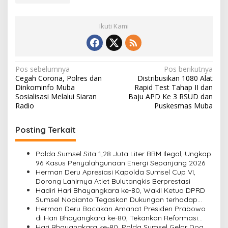
Ikuti Kami
N
Pos sebelumnya
Pos berikutnya
Cegah Corona, Polres dan
Distribusikan 1080 Alat
a
Dinkominfo Muba
Rapid Test Tahap II dan
v
Sosialisasi Melalui Siaran
Baju APD Ke 3 RSUD dan
Radio
Puskesmas Muba
i
g
Posting Terkait
a
s
Polda Sumsel Sita 1,28 Juta Liter BBM Ilegal, Ungkap
96 Kasus Penyalahgunaan Energi Sepanjang 2026
i
Herman Deru Apresiasi Kapolda Sumsel Cup VI,
Dorong Lahirnya Atlet Bulutangkis Berprestasi
p
Hadiri Hari Bhayangkara ke-80, Wakil Ketua DPRD
o
Sumsel Nopianto Tegaskan Dukungan terhadap
Sinergi Polri dan Pemerintah
Herman Deru Bacakan Amanat Presiden Prabowo
s
di Hari Bhayangkara ke-80, Tekankan Reformasi
Polri dan Pelayanan Publik Berkualitas
Hari Bhayangkara ke-80, Polda Sumsel Gelar Doa