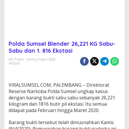
,
2
2
1
K
G
S
a
Polda Sumsel Blender 26,221 KG Sabu-
b
Sabu dan 1. 816 Ekstasi
u
-
Edi Triono
Kamis, 9 April 2020
S
MODUS
a
b
u
d
VIRALSUMSEL.COM, PALEMBANG – Direktorat
a
Reserse Narkoba Polda Sumsel ungkap kasus
n
1
dengan barang bukti sabu sabu sebanyak 26,221
.
kilogram dan 1816 butir pil ekstasi. Itu semua
8
didapat pada Februari hingga Maret 2020.
1
6
Barang bukti tersebut telah dimusnahkan Kamis
E
k
(9/4/2020). Pemusnahan barang bukti narkoba ini