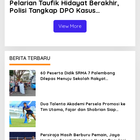
Pelarian Taufik Hidayat Berakhir,
Polisi Tangkap DPO Kasus
Penganiayaan dan Penyekapan
Wanita di Bandung
View More
BERITA TERBARU
60 Peserta Didik SRMA 7 Palembang
Dilepas Menuju Sekolah Rakyat
Terintegrasi 01 OKI
Dua Talenta Akademi Persela Promosi ke
Tim Utama, Fajar dan Shobrian Siap
Bersaing di Championship
Persiraja Masih Berburu Pemain, Jaya