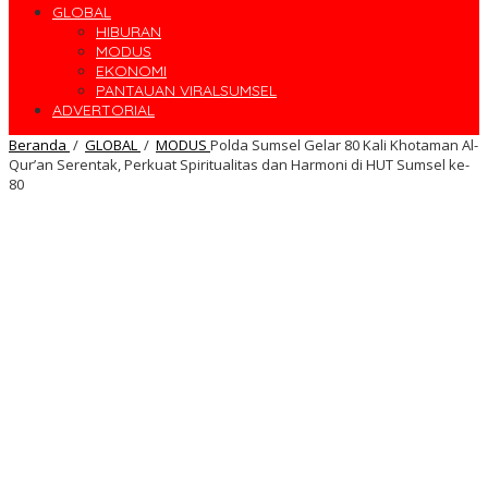
GLOBAL
HIBURAN
MODUS
EKONOMI
PANTAUAN VIRALSUMSEL
ADVERTORIAL
Beranda
/
GLOBAL
/
MODUS
Polda Sumsel Gelar 80 Kali Khotaman Al-
Qur’an Serentak, Perkuat Spiritualitas dan Harmoni di HUT Sumsel ke-
80