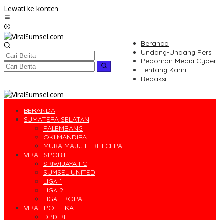
Lewati ke konten
Beranda
Undang-Undang Pers
Pedoman Media Cyber
Tentang Kami
Redaksi
BERANDA
SUMATERA SELATAN
PALEMBANG
OKI MANDIRA
MUBA MAJU LEBIH CEPAT
VIRAL SPORT
SRIWIJAYA FC
SUMSEL UNITED
LIGA 1
LIGA 2
LIGA EROPA
VIRAL POLITIKA
DPD RI