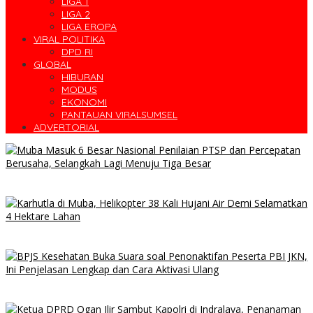
LIGA 1
LIGA 2
LIGA EROPA
VIRAL POLITIKA
DPD RI
GLOBAL
HIBURAN
MODUS
EKONOMI
PANTAUAN VIRALSUMSEL
ADVERTORIAL
Muba Masuk 6 Besar Nasional Penilaian PTSP dan Percepatan
Berusaha, Selangkah Lagi Menuju Tiga Besar
10 Daerah di Sumsel Masuk Zona Merah Karhutla, Muba dan OKI
Catat Kejadian Terbanyak
BPJS Kesehatan Buka Suara Soal Pasien JKN Meninggal Usai
Menunggu Kamar, Tegaskan Peserta Berhak Dilayani