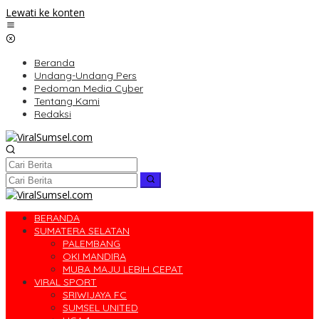
Lewati ke konten
Beranda
Undang-Undang Pers
Pedoman Media Cyber
Tentang Kami
Redaksi
BERANDA
SUMATERA SELATAN
PALEMBANG
OKI MANDIRA
MUBA MAJU LEBIH CEPAT
VIRAL SPORT
SRIWIJAYA FC
SUMSEL UNITED