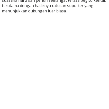
suasana haru dan penuh semangat terasa begitu kental,
terutama dengan hadirnya ratusan suporter yang
menunjukkan dukungan luar biasa.