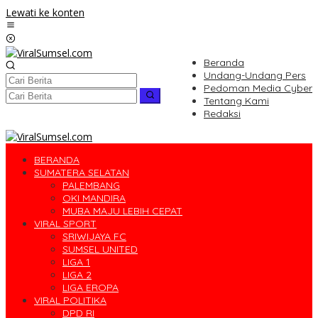
Lewati ke konten
Beranda
Undang-Undang Pers
Pedoman Media Cyber
Tentang Kami
Redaksi
BERANDA
SUMATERA SELATAN
PALEMBANG
OKI MANDIRA
MUBA MAJU LEBIH CEPAT
VIRAL SPORT
SRIWIJAYA FC
SUMSEL UNITED
LIGA 1
LIGA 2
LIGA EROPA
VIRAL POLITIKA
DPD RI