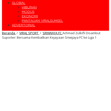
GLOBAL
HIBURAN
MODUS
EKONOMI
PANTAUAN VIRALSUMSEL
ADVERTORIAL
Beranda
/
VIRAL SPORT
/
SRIWIJAYA FC
Achmad Zulkifli Disambut
Suporter: Bersama Kembalikan Kejayaan Sriwijaya FC ke Liga 1