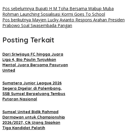
Pos sebelumnya
Bupati H M Toha Bersama Wabup Muba
Rohman Launching Sosialisasi Kormi Goes To School
Pos berikutnya
Mayjen Lucky Avianto Respons Arahan Presiden
Prabowo Soal Swasembada Pangan
Posting Terkait
Dari Sriwijaya FC hingga Juara
Liga 4, Bio Paulin Tunjukkan
Mental Juara Bersama Pasuruan
United
Sumatera Junior League 2026
Segera Digelar di Palembang,
SSB Sumsel Berpeluang Tembus
Putaran Nasional
Sumsel United Bidik Rahmad
Darmawan untuk Championship
2026/2027, Cik Ujang Siapkan
Tiga Kandidat Pelatih