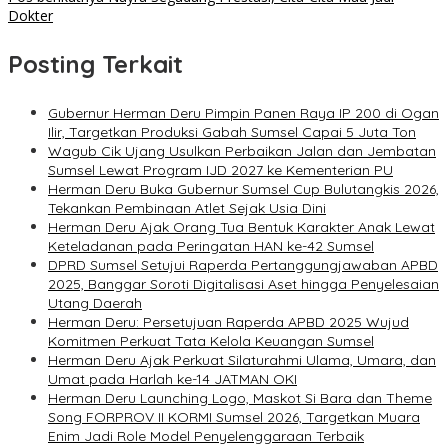
Dokter
Posting Terkait
Gubernur Herman Deru Pimpin Panen Raya IP 200 di Ogan
Ilir, Targetkan Produksi Gabah Sumsel Capai 5 Juta Ton
Wagub Cik Ujang Usulkan Perbaikan Jalan dan Jembatan
Sumsel Lewat Program IJD 2027 ke Kementerian PU
Herman Deru Buka Gubernur Sumsel Cup Bulutangkis 2026,
Tekankan Pembinaan Atlet Sejak Usia Dini
Herman Deru Ajak Orang Tua Bentuk Karakter Anak Lewat
Keteladanan pada Peringatan HAN ke-42 Sumsel
DPRD Sumsel Setujui Raperda Pertanggungjawaban APBD
2025, Banggar Soroti Digitalisasi Aset hingga Penyelesaian
Utang Daerah
Herman Deru: Persetujuan Raperda APBD 2025 Wujud
Komitmen Perkuat Tata Kelola Keuangan Sumsel
Herman Deru Ajak Perkuat Silaturahmi Ulama, Umara, dan
Umat pada Harlah ke-14 JATMAN OKI
Herman Deru Launching Logo, Maskot Si Bara dan Theme
Song FORPROV II KORMI Sumsel 2026, Targetkan Muara
Enim Jadi Role Model Penyelenggaraan Terbaik