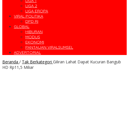
LIGA 1
LIGA 2
LIGA EROPA
VIRAL POLITIKA
DPD RI
GLOBAL
HIBURAN
MODUS
EKONOMI
PANTAUAN VIRALSUMSEL
ADVERTORIAL
Beranda
/
Tak Berkategori
Giliran Lahat Dapat Kucuran Bangub
HD Rp11,5 Miliar