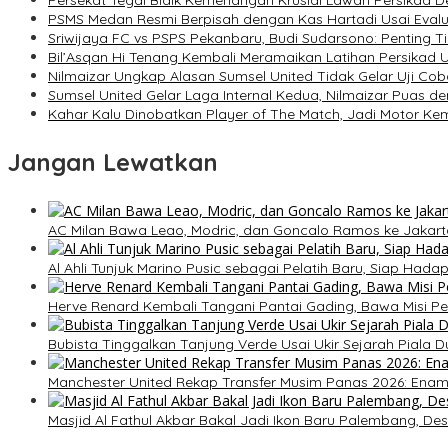
PSMS Medan Resmi Berpisah dengan Kas Hartadi Usai Eval
Sriwijaya FC vs PSPS Pekanbaru, Budi Sudarsono: Penting 
Bil’Asqan Hi Tenang Kembali Meramaikan Latihan Persikad 
Nilmaizar Ungkap Alasan Sumsel United Tidak Gelar Uji Co
Sumsel United Gelar Laga Internal Kedua, Nilmaizar Puas d
Kahar Kalu Dinobatkan Player of The Match, Jadi Motor 
Jangan Lewatkan
AC Milan Bawa Leao, Modric, dan Goncalo Ramos ke Jakart
Al Ahli Tunjuk Marino Pusic sebagai Pelatih Baru, Siap Hadap
Herve Renard Kembali Tangani Pantai Gading, Bawa Misi P
Bubista Tinggalkan Tanjung Verde Usai Ukir Sejarah Piala 
Manchester United Rekap Transfer Musim Panas 2026: Ena
Masjid Al Fathul Akbar Bakal Jadi Ikon Baru Palembang, Desa