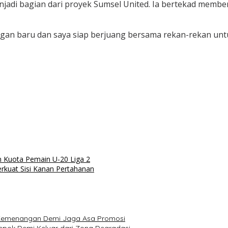
jadi bagian dari proyek Sumsel United. Ia bertekad memb
tangan baru dan saya siap berjuang bersama rekan-rekan un
 Kuota Pemain U-20 Liga 2
kuat Sisi Kanan Pertahanan
k Kemenangan Demi Jaga Asa Promosi
epok Demi Keluar dari Zona Degradasi