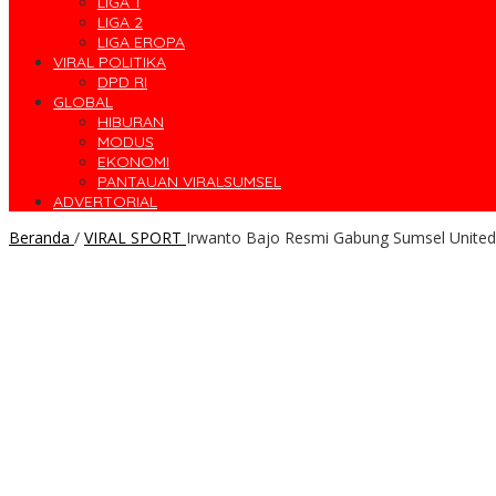
LIGA 1
LIGA 2
LIGA EROPA
VIRAL POLITIKA
DPD RI
GLOBAL
HIBURAN
MODUS
EKONOMI
PANTAUAN VIRALSUMSEL
ADVERTORIAL
Beranda
/
VIRAL SPORT
Irwanto Bajo Resmi Gabung Sumsel Unite