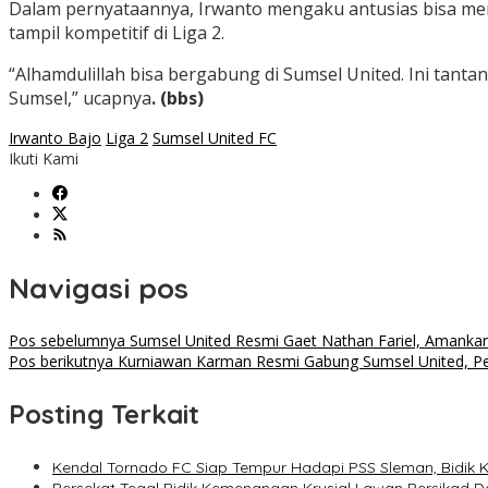
Dalam pernyataannya, Irwanto mengaku antusias bisa men
tampil kompetitif di Liga 2.
“Alhamdulillah bisa bergabung di Sumsel United. Ini tan
Sumsel,” ucapnya
. (bbs)
Irwanto Bajo
Liga 2
Sumsel United FC
Ikuti Kami
Navigasi pos
Pos sebelumnya
Sumsel United Resmi Gaet Nathan Fariel, Amankan
Pos berikutnya
Kurniawan Karman Resmi Gabung Sumsel United, Per
Posting Terkait
Kendal Tornado FC Siap Tempur Hadapi PSS Sleman, Bidi
Persekat Tegal Bidik Kemenangan Krusial Lawan Persikad D