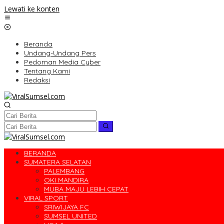
Lewati ke konten
Beranda
Undang-Undang Pers
Pedoman Media Cyber
Tentang Kami
Redaksi
BERANDA
SUMATERA SELATAN
PALEMBANG
OKI MANDIRA
MUBA MAJU LEBIH CEPAT
VIRAL SPORT
SRIWIJAYA FC
SUMSEL UNITED