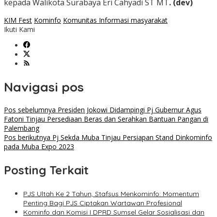
kepada Walikota Surabaya Eri Cahyadi ST MT
. (dev)
KIM Fest
Kominfo
Komunitas Informasi masyarakat
Ikuti Kami
Navigasi pos
Pos sebelumnya
Presiden Jokowi Didampingi Pj Gubernur Agus
Fatoni Tinjau Persediaan Beras dan Serahkan Bantuan Pangan di
Palembang
Pos berikutnya
Pj Sekda Muba Tinjau Persiapan Stand Dinkominfo
pada Muba Expo 2023
Posting Terkait
PJS Ultah Ke 2 Tahun, Stafsus Menkominfo: Momentum
Penting Bagi PJS Ciptakan Wartawan Profesional
Kominfo dan Komisi I DPRD Sumsel Gelar Sosialisasi dan