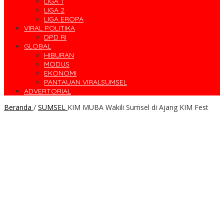
LIGA 1
LIGA 2
LIGA EROPA
VIRAL POLITIKA
DPD RI
GLOBAL
HIBURAN
MODUS
EKONOMI
PANTAUAN VIRALSUMSEL
ADVERTORIAL
Beranda
/
SUMSEL
KIM MUBA Wakili Sumsel di Ajang KIM Fest