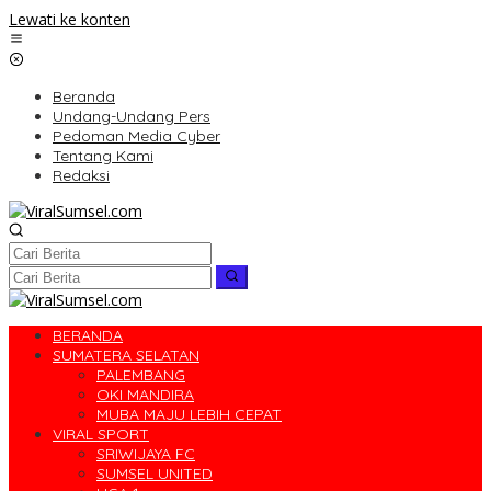
Lewati ke konten
Beranda
Undang-Undang Pers
Pedoman Media Cyber
Tentang Kami
Redaksi
BERANDA
SUMATERA SELATAN
PALEMBANG
OKI MANDIRA
MUBA MAJU LEBIH CEPAT
VIRAL SPORT
SRIWIJAYA FC
SUMSEL UNITED