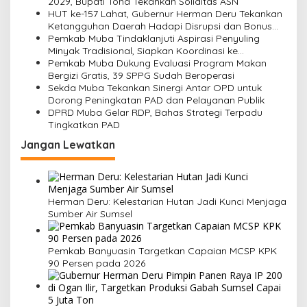
o
2029, Bupati Toha Tekankan Soliditas ASN
HUT ke-157 Lahat, Gubernur Herman Deru Tekankan
s
Ketangguhan Daerah Hadapi Disrupsi dan Bonus
Demografi 2045
Pemkab Muba Tindaklanjuti Aspirasi Penyuling
Minyak Tradisional, Siapkan Koordinasi ke
Pemerintah Pusat
Pemkab Muba Dukung Evaluasi Program Makan
Bergizi Gratis, 39 SPPG Sudah Beroperasi
Sekda Muba Tekankan Sinergi Antar OPD untuk
Dorong Peningkatan PAD dan Pelayanan Publik
DPRD Muba Gelar RDP, Bahas Strategi Terpadu
Tingkatkan PAD
Jangan Lewatkan
Herman Deru: Kelestarian Hutan Jadi Kunci Menjaga
Sumber Air Sumsel
Pemkab Banyuasin Targetkan Capaian MCSP KPK
90 Persen pada 2026