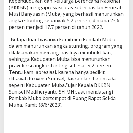
Kependudukan dan Keluarga Berencana Nasional
k
(BKKBN) mengapresiasi atas keberhasilan Pemkab
a
Musi Banyuasin (Muba) yang berhasil menurunkan
S
angka stunting sebanyak 5,2 persen, dimana 23,6
t
u
persen menjadi 17,7 persen di tahun 2022.
n
t
“Betapa luar biasanya komitmen Pemkab Muba
i
dalam menurunkan angka stunting, program yang
n
dilaksanakan memang hasilnya membuktikan,
g
d
sehingga Kabupaten Muba bisa menurunkan
i
pravelensi angka stunting sebesar 5,2 persen.
S
Tentu kami apresiasi, karena hanya sedikit
u
dibawah Provinsi Sumsel, daerah lain belum ada
m
s
seperti Kabupaten Muba,”ujar Kepala BKKBN
e
Sumsel Mediheryanto SH MH saat mendatangi
l
Pemkab Muba bertempat di Ruang Rapat Sekda
Muba, Kamis (8/6/2023).