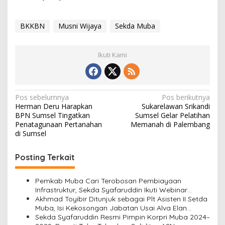
BKKBN
Musni Wijaya
Sekda Muba
Ikuti Kami
N
Pos sebelumnya
Pos berikutnya
Herman Deru Harapkan
Sukarelawan Srikandi
a
BPN Sumsel Tingatkan
Sumsel Gelar Pelatihan
v
Penatagunaan Pertanahan
Memanah di Palembang
di Sumsel
i
g
Posting Terkait
a
s
Pemkab Muba Cari Terobosan Pembiayaan
Infrastruktur, Sekda Syafaruddin Ikuti Webinar
i
Creative Financing KPBU
Akhmad Toyibir Ditunjuk sebagai Plt Asisten II Setda
Muba, Isi Kekosongan Jabatan Usai Alva Elan
p
Dilantik Jadi Sekda OKU
Sekda Syafaruddin Resmi Pimpin Korpri Muba 2024–