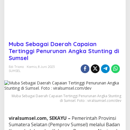
a
i
a
n
T
e
r
t
Muba Sebagai Daerah Capaian
i
Tertinggi Penurunan Angka Stunting di
n
g
Sumsel
g
i
Edi Triono
Kamis, 8 Juni 2023
P
SUMSEL
e
n
u
r
Muba Sebagai Daerah Capaian Tertinggi Penurunan Angka Stunting
u
di Sumsel. Foto : viralsumsel.com/dev
n
a
n
viralsumsel.com, SEKAYU –
Pemerintah Provinsi
A
n
Sumatera Selatan (Pemprov Sumsel) melalui Badan
g