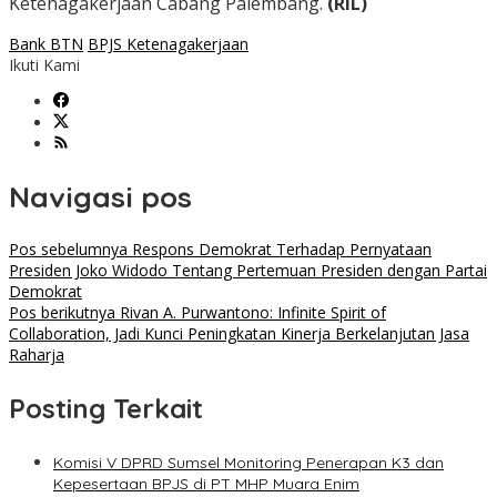
Ketenagakerjaan Cabang Palembang.
(RIL)
Bank BTN
BPJS Ketenagakerjaan
Ikuti Kami
Navigasi pos
Pos sebelumnya
Respons Demokrat Terhadap Pernyataan
Presiden Joko Widodo Tentang Pertemuan Presiden dengan Partai
Demokrat
Pos berikutnya
Rivan A. Purwantono: Infinite Spirit of
Collaboration, Jadi Kunci Peningkatan Kinerja Berkelanjutan Jasa
Raharja
Posting Terkait
Komisi V DPRD Sumsel Monitoring Penerapan K3 dan
Kepesertaan BPJS di PT MHP Muara Enim