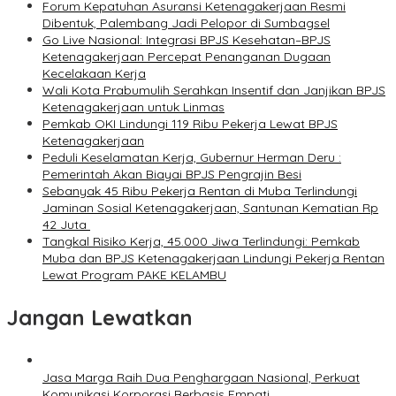
Forum Kepatuhan Asuransi Ketenagakerjaan Resmi
Dibentuk, Palembang Jadi Pelopor di Sumbagsel
Go Live Nasional: Integrasi BPJS Kesehatan–BPJS
Ketenagakerjaan Percepat Penanganan Dugaan
Kecelakaan Kerja
Wali Kota Prabumulih Serahkan Insentif dan Janjikan BPJS
Ketenagakerjaan untuk Linmas
Pemkab OKI Lindungi 119 Ribu Pekerja Lewat BPJS
Ketenagakerjaan
Peduli Keselamatan Kerja, Gubernur Herman Deru :
Pemerintah Akan Biayai BPJS Pengrajin Besi
Sebanyak 45 Ribu Pekerja Rentan di Muba Terlindungi
Jaminan Sosial Ketenagakerjaan, Santunan Kematian Rp
42 Juta
Tangkal Risiko Kerja, 45.000 Jiwa Terlindungi: Pemkab
Muba dan BPJS Ketenagakerjaan Lindungi Pekerja Rentan
Lewat Program PAKE KELAMBU
Jangan Lewatkan
Jasa Marga Raih Dua Penghargaan Nasional, Perkuat
Komunikasi Korporasi Berbasis Empati