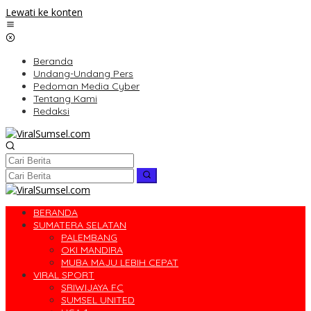
Lewati ke konten
Beranda
Undang-Undang Pers
Pedoman Media Cyber
Tentang Kami
Redaksi
BERANDA
SUMATERA SELATAN
PALEMBANG
OKI MANDIRA
MUBA MAJU LEBIH CEPAT
VIRAL SPORT
SRIWIJAYA FC
SUMSEL UNITED