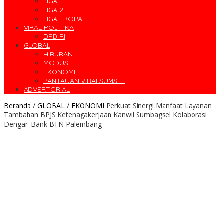
LIGA 1
LIGA 2
LIGA EROPA
VIRAL POLITIKA
DPD RI
GLOBAL
HIBURAN
MODUS
EKONOMI
PANTAUAN VIRALSUMSEL
ADVERTORIAL
Beranda
/
GLOBAL
/
EKONOMI
Perkuat Sinergi Manfaat Layanan
Tambahan BPJS Ketenagakerjaan Kanwil Sumbagsel Kolaborasi
Dengan Bank BTN Palembang