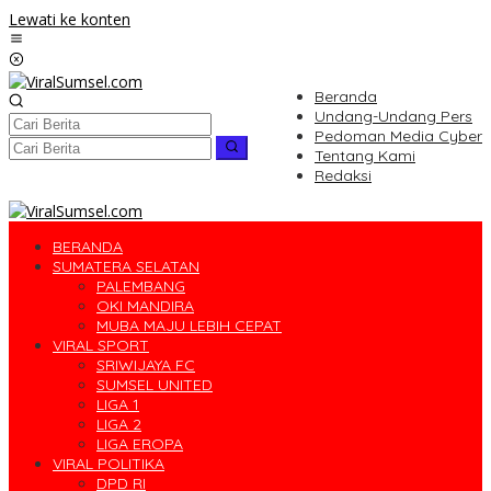
Lewati ke konten
Beranda
Undang-Undang Pers
Pedoman Media Cyber
Tentang Kami
Redaksi
BERANDA
SUMATERA SELATAN
PALEMBANG
OKI MANDIRA
MUBA MAJU LEBIH CEPAT
VIRAL SPORT
SRIWIJAYA FC
SUMSEL UNITED
LIGA 1
LIGA 2
LIGA EROPA
VIRAL POLITIKA
DPD RI