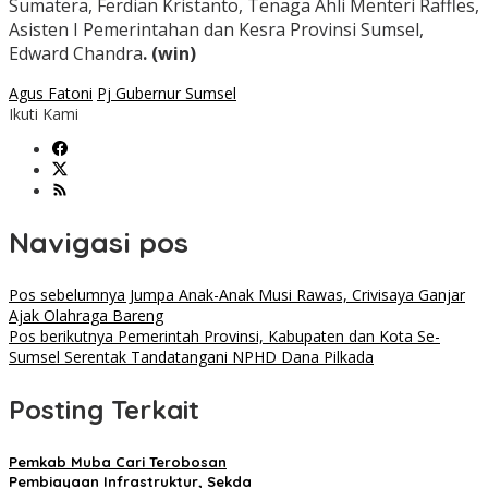
Sumatera, Ferdian Kristanto, Tenaga Ahli Menteri Raffles,
Asisten I Pemerintahan dan Kesra Provinsi Sumsel,
Edward Chandra
. (win)
Agus Fatoni
Pj Gubernur Sumsel
Ikuti Kami
Navigasi pos
Pos sebelumnya
Jumpa Anak-Anak Musi Rawas, Crivisaya Ganjar
Ajak Olahraga Bareng
Pos berikutnya
Pemerintah Provinsi, Kabupaten dan Kota Se-
Sumsel Serentak Tandatangani NPHD Dana Pilkada
Posting Terkait
Pemkab Muba Cari Terobosan
Pembiayaan Infrastruktur, Sekda