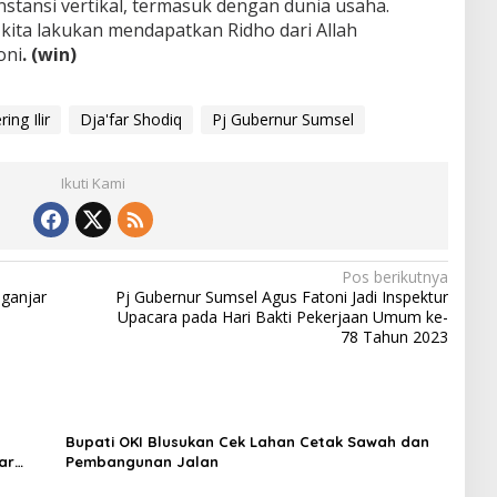
nstansi vertikal, termasuk dengan dunia usaha.
ta lakukan mendapatkan Ridho dari Allah
oni
. (win)
ng Ilir
Dja'far Shodiq
Pj Gubernur Sumsel
Ikuti Kami
Pos berikutnya
iganjar
Pj Gubernur Sumsel Agus Fatoni Jadi Inspektur
Upacara pada Hari Bakti Pekerjaan Umum ke-
78 Tahun 2023
Bupati OKI Blusukan Cek Lahan Cetak Sawah dan
ar
Pembangunan Jalan