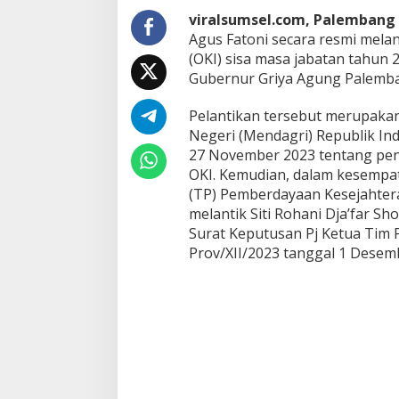
j
viralsumsel.com, Palembang 
a
Agus Fatoni secara resmi melan
’
(OKI) sisa masa jabatan tahun
F
a
Gubernur Griya Agung Palemban
r
S
Pelantikan tersebut merupakan
h
Negeri (Mendagri) Republik Ind
o
27 November 2023 tentang pe
d
i
OKI. Kemudian, dalam kesempa
q
(TP) Pemberdayaan Kesejahtera
S
melantik Siti Rohani Dja’far S
e
Surat Keputusan Pj Ketua Tim
b
a
Prov/XII/2023 tanggal 1 Desem
g
a
i
B
u
p
a
t
i