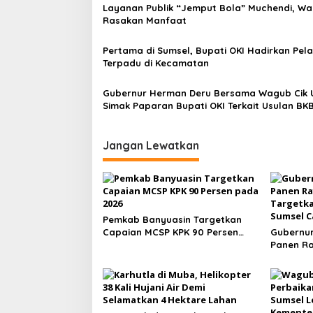
i
Layanan Publik “Jemput Bola” Muchendi, W
p
Rasakan Manfaat
o
Pertama di Sumsel, Bupati OKI Hadirkan Pel
s
Terpadu di Kecamatan
Gubernur Herman Deru Bersama Wagub Cik 
Simak Paparan Bupati OKI Terkait Usulan BK
Kepada Pemprov Sumsel Tahun 2025
Jangan Lewatkan
Pemkab Banyuasin Targetkan
Capaian MCSP KPK 90 Persen
Gubernur
pada 2026
Panen Ray
Targetka
Sumsel C