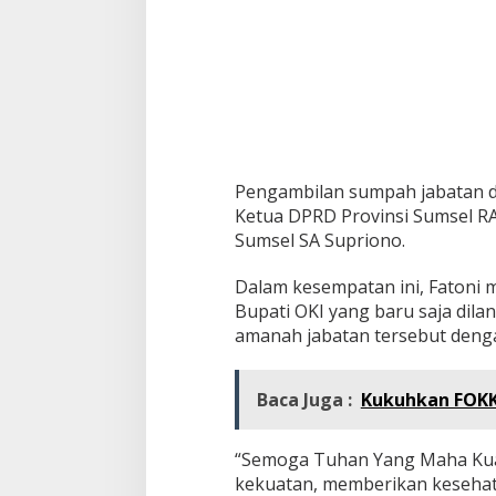
O
g
a
n
K
o
m
e
r
Pengambilan sumpah jabatan da
i
n
Ketua DPRD Provinsi Sumsel RA.
g
Sumsel SA Supriono.
I
l
Dalam kesempatan ini, Fatoni 
i
Bupati OKI yang baru saja dila
r
amanah jabatan tersebut denga
Baca Juga :
Kukuhkan FOKK
“Semoga Tuhan Yang Maha Kuas
kekuatan, memberikan kesehat