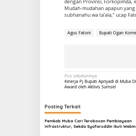
dengan Provinsi, Forkopimda, i
Mudah-mudahan apapun yang ki
subhanahu wa ta’ala,” ucap Fat
Agus Fatoni
Bupati Ogan Komeri
N
Pos sebelumnya
Kinerja Pj Bupati Apriyadi di Muba D
a
Award oleh Aktivis Sumsel
v
i
Posting Terkait
g
a
Pemkab Muba Cari Terobosan Pembiayaan
s
Infrastruktur, Sekda Syafaruddin Ikuti Webin
Creative Financing KPBU