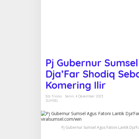
u
r
S
u
m
s
e
l
A
g
u
Pj Gubernur Sumsel
s
F
Dja’Far Shodiq Seb
a
t
Komering Ilir
o
n
Edi Triono
Senin, 4 Desember 2023
i
SUMSEL
L
a
n
t
i
Pj Gubernur Sumsel Agus Fatoni Lantik Dja’F
k
D