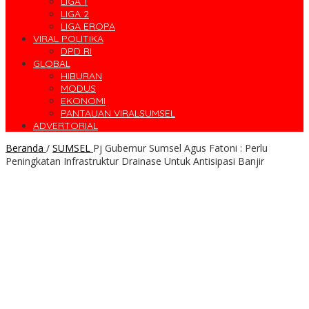
LIGA 1
LIGA 2
LIGA EROPA
VIRAL POLITIKA
DPD RI
GLOBAL
HIBURAN
MODUS
EKONOMI
PANTAUAN VIRALSUMSEL
ADVERTORIAL
Beranda
/
SUMSEL
Pj Gubernur Sumsel Agus Fatoni : Perlu
Peningkatan Infrastruktur Drainase Untuk Antisipasi Banjir