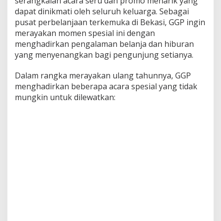
serangkaian acara seru dan promo menarik yang
e
dapat dinikmati oleh seluruh keluarga. Sebagai
s
pusat perbelanjaan terkemuka di Bekasi, GGP ingin
t
merayakan momen spesial ini dengan
i
v
menghadirkan pengalaman belanja dan hiburan
i
yang menyenangkan bagi pengunjung setianya.
t
i
Dalam rangka merayakan ulang tahunnya, GGP
e
menghadirkan beberapa acara spesial yang tidak
s
mungkin untuk dilewatkan: