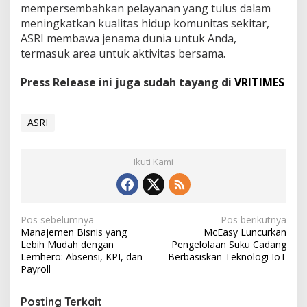
mempersembahkan pelayanan yang tulus dalam
meningkatkan kualitas hidup komunitas sekitar,
ASRI membawa jenama dunia untuk Anda,
termasuk area untuk aktivitas bersama.
Press Release ini juga sudah tayang di
VRITIMES
ASRI
Ikuti Kami
N
Pos sebelumnya
Pos berikutnya
Manajemen Bisnis yang
McEasy Luncurkan
a
Lebih Mudah dengan
Pengelolaan Suku Cadang
v
Lemhero: Absensi, KPI, dan
Berbasiskan Teknologi IoT
Payroll
i
g
Posting Terkait