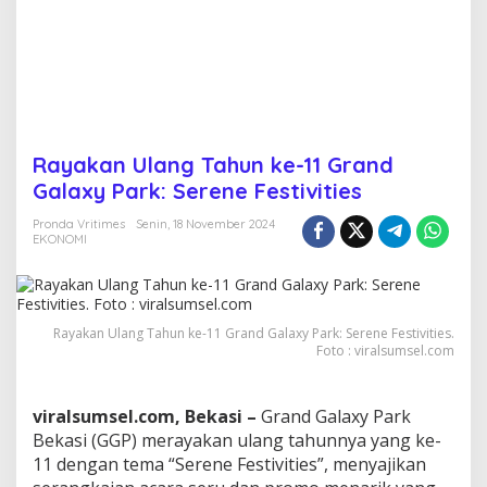
1
1
G
r
a
n
d
G
Rayakan Ulang Tahun ke-11 Grand
a
Galaxy Park: Serene Festivities
l
a
Pronda Vritimes
Senin, 18 November 2024
x
EKONOMI
y
P
a
r
k
Rayakan Ulang Tahun ke-11 Grand Galaxy Park: Serene Festivities.
:
Foto : viralsumsel.com
S
e
r
viralsumsel.com, Bekasi –
Grand Galaxy Park
e
Bekasi (GGP) merayakan ulang tahunnya yang ke-
n
11 dengan tema “Serene Festivities”, menyajikan
e
F