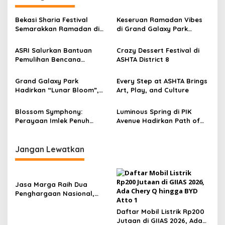
a
s
Bekasi Sharia Festival
Keseruan Ramadan Vibes
Semarakkan Ramadan di
di Grand Galaxy Park
i
Grand Galaxy Park Bekasi
Bekasi
p
ASRI Salurkan Bantuan
Crazy Dessert Festival di
Pemulihan Bencana
ASHTA District 8
o
Sumatra Melalui Yayasan
s
Buddha Tzu Chi Indonesia
Grand Galaxy Park
Every Step at ASHTA Brings
Hadirkan “Lunar Bloom”,
Art, Play, and Culture
Perayaan Imlek Untuk
Keluarga
Blossom Symphony:
Luminous Spring di PIK
Perayaan Imlek Penuh
Avenue Hadirkan Path of
Harmoni di Hublife
Light
Jangan Lewatkan
Jasa Marga Raih Dua
Penghargaan Nasional,
Perkuat Komunikasi
Korporasi Berbasis Empati
Daftar Mobil Listrik Rp200
Jutaan di GIIAS 2026, Ada