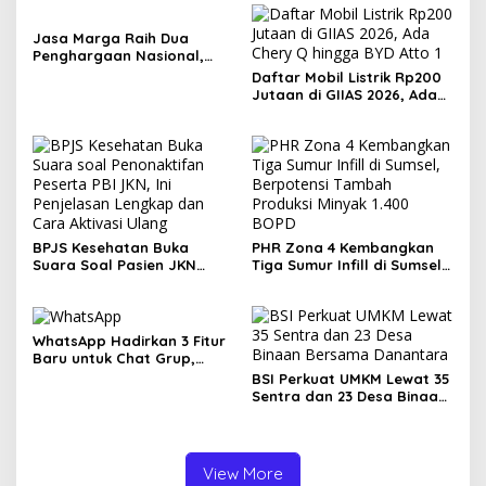
Jasa Marga Raih Dua
Penghargaan Nasional,
Perkuat Komunikasi
Daftar Mobil Listrik Rp200
Korporasi Berbasis Empati
Jutaan di GIIAS 2026, Ada
Chery Q hingga BYD Atto 1
BPJS Kesehatan Buka
PHR Zona 4 Kembangkan
Suara Soal Pasien JKN
Tiga Sumur Infill di Sumsel,
Meninggal Usai Menunggu
Berpotensi Tambah
Kamar, Tegaskan Peserta
Produksi Minyak 1.400 BOPD
Berhak Dilayani
WhatsApp Hadirkan 3 Fitur
Baru untuk Chat Grup,
Polling Kini Bisa Dibatasi
BSI Perkuat UMKM Lewat 35
Waktu hingga Buat Grup
Sentra dan 23 Desa Binaan
Instan
Bersama Danantara
View More