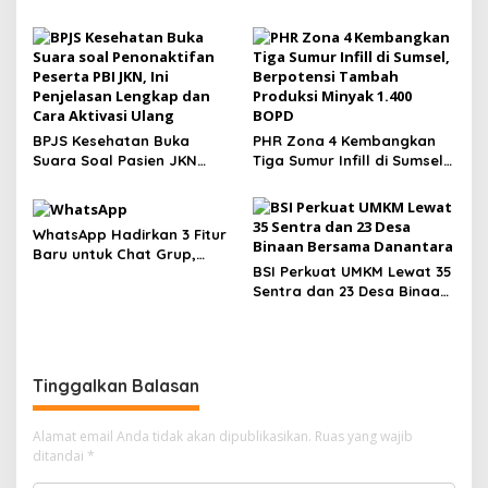
Chery Q hingga BYD Atto 1
BPJS Kesehatan Buka
PHR Zona 4 Kembangkan
Suara Soal Pasien JKN
Tiga Sumur Infill di Sumsel,
Meninggal Usai Menunggu
Berpotensi Tambah
Kamar, Tegaskan Peserta
Produksi Minyak 1.400 BOPD
Berhak Dilayani
WhatsApp Hadirkan 3 Fitur
Baru untuk Chat Grup,
BSI Perkuat UMKM Lewat 35
Polling Kini Bisa Dibatasi
Sentra dan 23 Desa Binaan
Waktu hingga Buat Grup
Bersama Danantara
Instan
Tinggalkan Balasan
Alamat email Anda tidak akan dipublikasikan.
Ruas yang wajib
ditandai
*