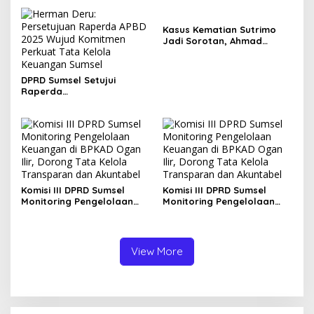
Kader Golkar Sumsel
Perkebunan ke Pemkab
Lahat
Kasus Kematian Sutrimo
Jadi Sorotan, Ahmad
Sahroni: Publik Menunggu
Hasil Penyelidikan Polisi
DPRD Sumsel Setujui
Raperda
Pertanggungjawaban APBD
2025, Banggar Soroti
Digitalisasi Aset hingga
Penyelesaian Utang Daerah
Komisi III DPRD Sumsel
Komisi III DPRD Sumsel
Monitoring Pengelolaan
Monitoring Pengelolaan
Keuangan di BPKAD Ogan
Keuangan di BPKAD Ogan
Ilir, Dorong Tata Kelola
Ilir, Dorong Tata Kelola
Transparan dan Akuntabel
Transparan dan Akuntabel
View More