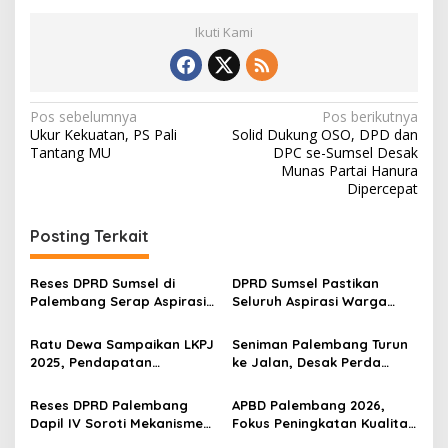
Ikuti Kami
N
Pos sebelumnya
Pos berikutnya
Ukur Kekuatan, PS Pali
Solid Dukung OSO, DPD dan
a
Tantang MU
DPC se-Sumsel Desak
v
Munas Partai Hanura
Dipercepat
i
g
Posting Terkait
a
s
Reses DPRD Sumsel di
DPRD Sumsel Pastikan
Palembang Serap Aspirasi
Seluruh Aspirasi Warga
i
Warga, Jalan Rusak dan
Diperjuangkan, SPMB
p
Lampu Jalan Padam Jadi
hingga Infrastruktur Jadi
Ratu Dewa Sampaikan LKPJ
Seniman Palembang Turun
Sorotan
Perhatian
2025, Pendapatan
ke Jalan, Desak Perda
o
Palembang Capai Rp4,87
Pemajuan Kesenian Segera
s
Triliun
Disahkan
Reses DPRD Palembang
APBD Palembang 2026,
Dapil IV Soroti Mekanisme
Fokus Peningkatan Kualitas
Pembelian dan Distribusi
Hidup Warga