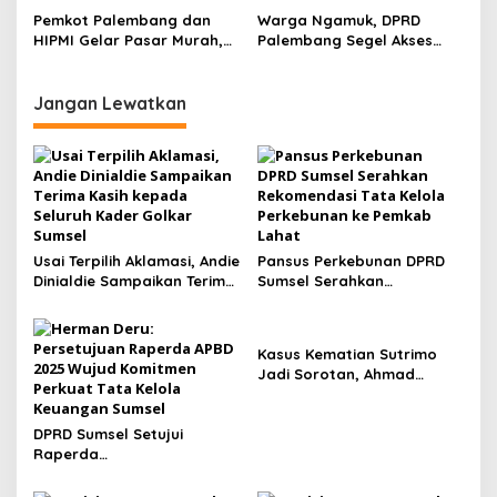
Beras SPHP oleh Koperasi
Pemkot Palembang dan
Warga Ngamuk, DPRD
Merah Putih
HIPMI Gelar Pasar Murah,
Palembang Segel Akses
Warga Griya Borang Indah
Jalan ‘Nakal’ PS Mall
Antusias Borong Kebutuhan
Pokok
Jangan Lewatkan
Usai Terpilih Aklamasi, Andie
Pansus Perkebunan DPRD
Dinialdie Sampaikan Terima
Sumsel Serahkan
Kasih kepada Seluruh
Rekomendasi Tata Kelola
Kader Golkar Sumsel
Perkebunan ke Pemkab
Lahat
Kasus Kematian Sutrimo
Jadi Sorotan, Ahmad
Sahroni: Publik Menunggu
Hasil Penyelidikan Polisi
DPRD Sumsel Setujui
Raperda
Pertanggungjawaban APBD
2025, Banggar Soroti