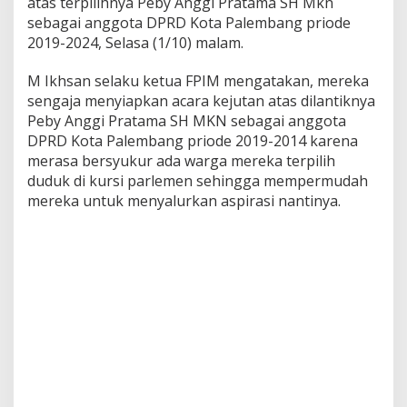
atas terpilihnya Peby Anggi Pratama SH Mkn
g
sebagai anggota DPRD Kota Palembang priode
g
2019-2024, Selasa (1/10) malam.
o
t
a
M Ikhsan selaku ketua FPIM mengatakan, mereka
D
sengaja menyiapkan acara kejutan atas dilantiknya
P
Peby Anggi Pratama SH MKN sebagai anggota
R
DPRD Kota Palembang priode 2019-2014 karena
D
merasa bersyukur ada warga mereka terpilih
P
a
duduk di kursi parlemen sehingga mempermudah
l
mereka untuk menyalurkan aspirasi nantinya.
e
m
b
a
n
g