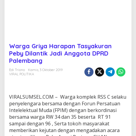
y
a
k
u
r
a
n
P
Warga Griya Harapan Tasyakuran
e
Peby Dilantik Jadi Anggota DPRD
b
y
Palembang
D
i
Edi Triono
Kamis, 3 Oktober 2019
VIRAL POLITIKA
l
a
n
t
VIRALSUMSEL.COM – Warga komplek RSS C selaku
i
k
penyelengara bersama dengan Forun Persatuan
J
Intelelektual Muda (FPIM) dengan berkordinasi
a
bersama warga RW 34 dan 35 beserta RT 91
d
sampai dengan 96 , Serta tokoh masyarakat
i
A
memberikan kejutan dengan mengadakan acara
n