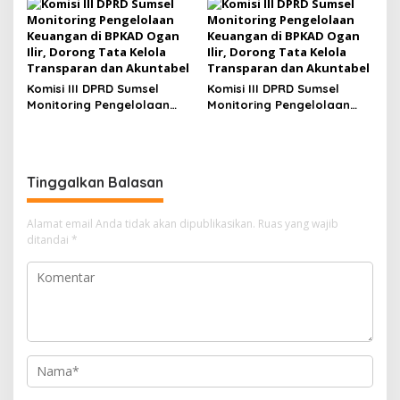
Digitalisasi Aset hingga
Penyelesaian Utang Daerah
Komisi III DPRD Sumsel
Komisi III DPRD Sumsel
Monitoring Pengelolaan
Monitoring Pengelolaan
Keuangan di BPKAD Ogan
Keuangan di BPKAD Ogan
Ilir, Dorong Tata Kelola
Ilir, Dorong Tata Kelola
Transparan dan Akuntabel
Transparan dan Akuntabel
Tinggalkan Balasan
Alamat email Anda tidak akan dipublikasikan.
Ruas yang wajib
ditandai
*