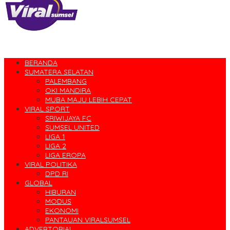
BERANDA
SUMATERA SELATAN
PALEMBANG
OKI MANDIRA
MUBA MAJU LEBIH CEPAT
VIRAL SPORT
SRIWIJAYA FC
SUMSEL UNITED
LIGA 1
LIGA 2
LIGA EROPA
VIRAL POLITIKA
DPD RI
GLOBAL
HIBURAN
MODUS
EKONOMI
PANTAUAN VIRALSUMSEL
ADVERTORIAL