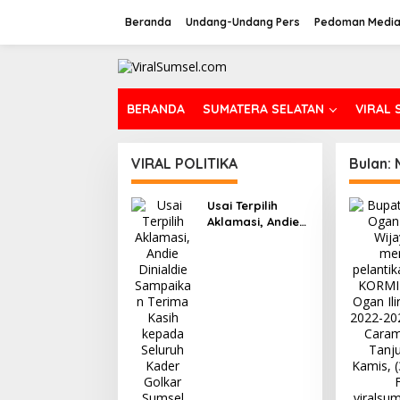
L
e
Beranda
Undang-Undang Pers
Pedoman Media
w
a
t
i
k
BERANDA
SUMATERA SELATAN
VIRAL 
e
k
o
VIRAL POLITIKA
Bulan:
n
t
e
Usai Terpilih
n
Aklamasi, Andie
Dinialdie
Sampaikan
Terima Kasih
kepada Seluruh
Kader Golkar
Sumsel