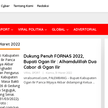
 Cyber
Tentang Kami
Redaksi
SPORT
VIRAL POLITIKA
GLOBAL
ADVERTORIAL
Maret 2022
Dukung Penuh FORNAS 2022,
Bupati Ogan Ilir : Alhamdulillah Dua
Cabor di Ogan Ilir
VIRAL SPORT
|
Kamis, 31 Maret 2022
O
L
viralsumsel.com, PALEMBANG – Bupati Kabupaten
E
Ogan Ilir Panca Wijaya Akbar didampingi Ketua
H
E
D
I
T
R
I
O