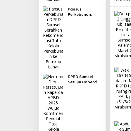
Pansus
Perkebunan
DPRD Sumsel
Serahkan
Rekomendasi
Tata Kelola
Perkebunan ke
Pemkab Lahat
DPRD Sumsel
Setujui Raperda
Pertanggungjaw
aban APBD 2025,
Banggar Soroti
Digitalisasi Aset
hingga
Penyelesaian
Utang Daerah