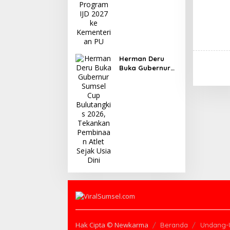
Herman Deru
Buka Gubernur
Sumsel Cup
Bulutangkis
2026, Tekankan
Pembinaan Atlet
Sejak Usia Dini
Hak Cipta © Newkarma
Beranda
Undang-