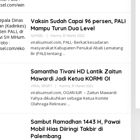
O
Vaksin Sudah Capai 96 persen, PALI
Mampu Turun Dua Level
SUMSEL
|
Kamis, 31 Maret 2022
O
L
viralsumsel.com, PALI,- Berkat kesadaran
E
masyarakat Kabupaten Penukal Abab Lematang
H
Ilir (PALI) tentang
E
D
I
T
Samantha Tivani HD Lantik Zaitun
R
I
Mawardi Jadi Ketua KORMI OI
O
N
VIRAL SPORT
|
Kamis, 31 Maret 2022
O
O
L
viralsumsel.com, OGAN ILIR – Zaitun Mawardi
E
Yahya dikukuhkan sebagai Ketua Komite
H
Olahraga Rekreasi
E
D
I
T
Sambut Ramadhan 1443 H, Pawai
R
I
Mobil Hias Diiringi Takbir di
O
N
Palembang
O