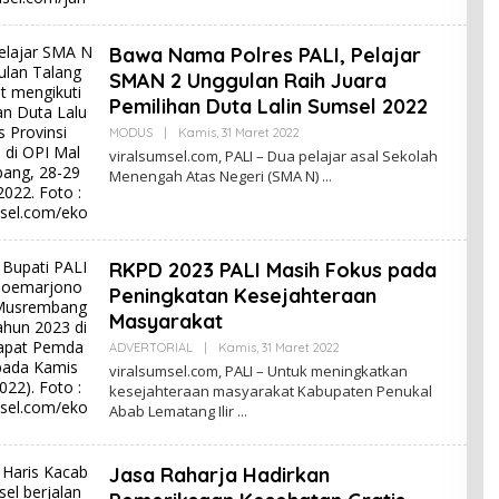
N
O
Bawa Nama Polres PALI, Pelajar
SMAN 2 Unggulan Raih Juara
Pemilihan Duta Lalin Sumsel 2022
MODUS
|
Kamis, 31 Maret 2022
O
L
viralsumsel.com, PALI – Dua pelajar asal Sekolah
E
Menengah Atas Negeri (SMA N)
H
E
D
I
T
R
RKPD 2023 PALI Masih Fokus pada
I
O
Peningkatan Kesejahteraan
N
Masyarakat
O
ADVERTORIAL
|
Kamis, 31 Maret 2022
O
L
viralsumsel.com, PALI – Untuk meningkatkan
E
kesejahteraan masyarakat Kabupaten Penukal
H
Abab Lematang Ilir
E
D
I
T
Jasa Raharja Hadirkan
R
I