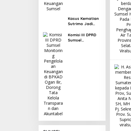
Kasus Kematian
Sutrimo Jadi
Sorotan, Ahmad
Sahroni: Publik
Komisi III DPRD
Menunggu Hasil
Sumsel
Penyelidikan
Monitoring
Polisi
Pengelolaan
Keuangan di
BPKAD Ogan Ilir,
Dorong Tata
Kelola
Transparan dan
Akuntabel