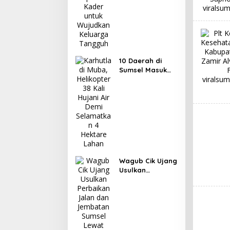
10 Daerah di
Sumsel Masuk
Zona Merah
Karhutla, Muba
dan OKI Catat
Kejadian
Terbanyak
Wagub Cik Ujang
Usulkan
Perbaikan Jalan
dan Jembatan
Sumsel Lewat
Program IJD
2027 ke
Kementerian PU