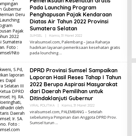
Pemeriksaan Kesehatan Gratis
O
N
Pada Launching Program
O
Penghapusan Pajak Kendaraan
Diatas Air Tahun 2022 Provinsi
Sumatera Selatan
SUMSEL
|
Kamis, 31 Maret 2022
O
L
Viralsumsel.com, Palembang – Jasa Raharja
E
hadirkan layanan pemeriksaan kesehatan gratis
H
pada lounching
E
D
I
T
DPRD Provinsi Sumsel Sampaikan
R
I
Laporan Hasil Reses Tahap I Tahun
O
N
2022 Berupa Aspirasi Masyarakat
O
dari Daerah Pemilihan untuk
Ditindaklanjuti Gubernur
VIRAL POLITIKA
|
Kamis, 31 Maret 2022
O
L
viralsumsel.com, PALEMBANG – Setelah
E
sebelumnya Pimpinan dan Anggota DPRD Prov.
H
Sumsel turun
E
D
I
T