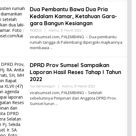
R
I
Dua Pembantu Bawa Dua Pria
O
Kedalam Kamar, Ketahuan Gara-
N
O
gara Bangun Kesiangan
MODUS
|
Kamis, 31 Maret 2022
O
L
viralsumsel.com, PALEMBANG – Dua pembantu
E
rumah tangga di Palembang dipergoki majikannya
H
membawa
E
D
I
T
DPRD Prov Sumsel Sampaikan
R
I
Laporan Hasil Reses Tahap I Tahun
O
N
2022
O
Tak Berkategori
|
Kamis, 31 Maret 2022
O
L
viralsumsel.com, PALEMBANG – Setelah
E
sebelumnya Pimpinan dan Anggota DPRD Prov.
H
Sumsel turun
E
D
I
T
R
I
O
N