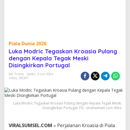
o
a
s
i
a
P
u
l
Piala Dunia 2026
a
Luka Modric Tegaskan Kroasia Pulang
n
g
dengan Kepala Tegak Meski
d
Disingkirkan Portugal
e
n
Edi Triono
Sabtu, 4 Juli 2026
g
VIRAL SPORT
a
n
K
e
p
Luka Modric Tegaskan Kroasia Pulang dengan Kepala Tegak Meski
Disingkirkan Portugal. FG : viralsumsel.com /bbs
a
l
a
T
VIRALSUMSEL.COM –
Perjalanan Kroasia di Piala
e