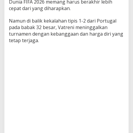
Dunia FIFA 2026 memang harus berakhir lebih
g
cepat dari yang diharapkan.
a
k
Namun di balik kekalahan tipis 1-2 dari Portugal
M
e
pada babak 32 besar, Vatreni meninggalkan
s
turnamen dengan kebanggaan dan harga diri yang
k
tetap terjaga.
i
D
i
s
i
n
g
k
i
r
k
a
n
P
o
r
t
u