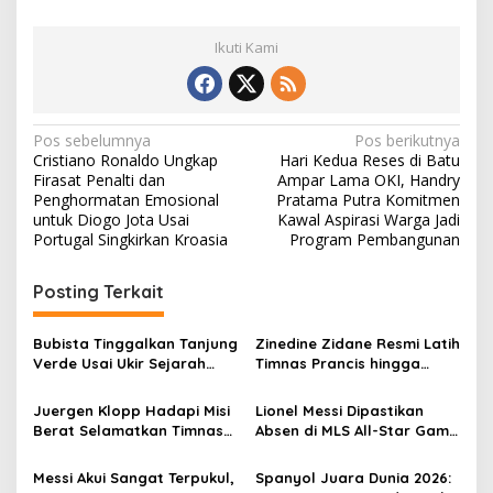
Ikuti Kami
N
Pos sebelumnya
Pos berikutnya
Cristiano Ronaldo Ungkap
Hari Kedua Reses di Batu
a
Firasat Penalti dan
Ampar Lama OKI, Handry
v
Penghormatan Emosional
Pratama Putra Komitmen
untuk Diogo Jota Usai
Kawal Aspirasi Warga Jadi
i
Portugal Singkirkan Kroasia
Program Pembangunan
g
Posting Terkait
a
s
Bubista Tinggalkan Tanjung
Zinedine Zidane Resmi Latih
i
Verde Usai Ukir Sejarah
Timnas Prancis hingga
p
Piala Dunia 2026, Gabung
2030, Siap Bawa Les Bleus
Klub Maroko RS Berkane
Kembali Kuasai Dunia
Juergen Klopp Hadapi Misi
Lionel Messi Dipastikan
o
Berat Selamatkan Timnas
Absen di MLS All-Star Game
s
Jerman, Bisakah Akhiri
2026, Dapat Dispensasi
Krisis Mentalitas Der
Usai Tampil di Final Piala
Messi Akui Sangat Terpukul,
Spanyol Juara Dunia 2026:
Panzer?
Dunia