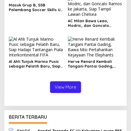
Masuk Grup B, SSB
Palembang Soccer Skills U-
13 Siap Berjuang di Piala
Soeratin
AC Milan Bawa Leao,
Modric, dan Goncalo
Ramos ke Jakarta, Siap
Tampil Lawan Chelsea
Al Ahli Tunjuk Marino Pusic
Herve Renard Kembali
sebagai Pelatih Baru, Siap
Tangani Pantai Gading,
Hadapi Tantangan Piala
Bawa Misi Pertahankan
Interkontinental FIFA
Kejayaan The Elephants
View More
BERITA TERBARU
Kendal Tornado FC Uji Kekuatan Lawan PSS