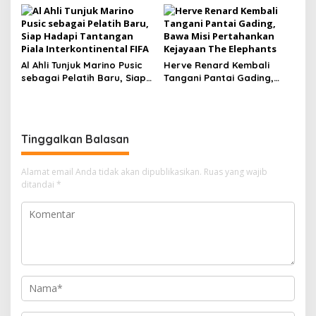
Tampil Lawan Chelsea
Al Ahli Tunjuk Marino Pusic
Herve Renard Kembali
sebagai Pelatih Baru, Siap
Tangani Pantai Gading,
Hadapi Tantangan Piala
Bawa Misi Pertahankan
Interkontinental FIFA
Kejayaan The Elephants
Tinggalkan Balasan
Alamat email Anda tidak akan dipublikasikan.
Ruas yang wajib
ditandai
*