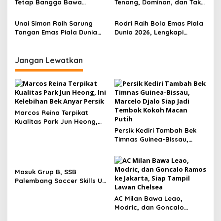
Tetap Bangga Bawa
Tenang, Dominan, dan Tak
Argentina ke Final dan
Terbendung hingga Angkat
Ucapkan Selamat untuk
Trofi Kedua
Unai Simon Raih Sarung
Rodri Raih Bola Emas Piala
Spanyol
Tangan Emas Piala Dunia
Dunia 2026, Lengkapi
2026, Catat Rekor Clean
Kesuksesan Spanyol
Sheet Terbanyak
Sepanjang Sejarah
Jangan Lewatkan
Marcos Reina Terpikat
Kualitas Park Jun Heong,
Ini Kelebihan Bek Anyar
Persik Kediri Tambah Bek
Persik
Timnas Guinea-Bissau,
Marcelo Djalo Siap Jadi
Tembok Kokoh Macan Putih
Masuk Grup B, SSB
Palembang Soccer Skills U-
13 Siap Berjuang di Piala
Soeratin
AC Milan Bawa Leao,
Modric, dan Goncalo
Ramos ke Jakarta, Siap