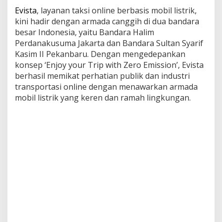
a
Evista
, layanan taksi online berbasis mobil listrik,
k
kini hadir dengan armada canggih di dua bandara
s
besar Indonesia, yaitu Bandara Halim
i
Perdanakusuma Jakarta dan Bandara Sultan Syarif
O
n
Kasim II Pekanbaru. Dengan mengedepankan
l
konsep ‘Enjoy your Trip with Zero Emission’, Evista
i
berhasil memikat perhatian publik dan industri
n
transportasi online dengan menawarkan armada
e
mobil listrik yang keren dan ramah lingkungan.