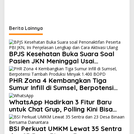
Berita Lainnya
BPJS Kesehatan Buka Suara Soal
Pasien JKN Meninggal Usai
Menunggu Kamar, Tegaskan Peserta
Berhak Dilayani
PHR Zona 4 Kembangkan Tiga
Sumur Infill di Sumsel, Berpotensi
Tambah Produksi Minyak 1.400
BOPD
WhatsApp Hadirkan 3 Fitur Baru
untuk Chat Grup, Polling Kini Bisa
Dibatasi Waktu hingga Buat Grup
Instan
BSI Perkuat UMKM Lewat 35 Sentra