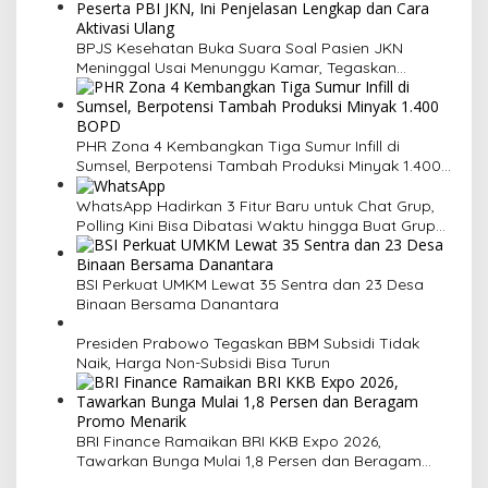
s
i
BPJS Kesehatan Buka Suara Soal Pasien JKN
Meninggal Usai Menunggu Kamar, Tegaskan
p
Peserta Berhak Dilayani
o
s
PHR Zona 4 Kembangkan Tiga Sumur Infill di
Sumsel, Berpotensi Tambah Produksi Minyak 1.400
BOPD
WhatsApp Hadirkan 3 Fitur Baru untuk Chat Grup,
Polling Kini Bisa Dibatasi Waktu hingga Buat Grup
Instan
BSI Perkuat UMKM Lewat 35 Sentra dan 23 Desa
Binaan Bersama Danantara
Presiden Prabowo Tegaskan BBM Subsidi Tidak
Naik, Harga Non-Subsidi Bisa Turun
BRI Finance Ramaikan BRI KKB Expo 2026,
Tawarkan Bunga Mulai 1,8 Persen dan Beragam
Promo Menarik