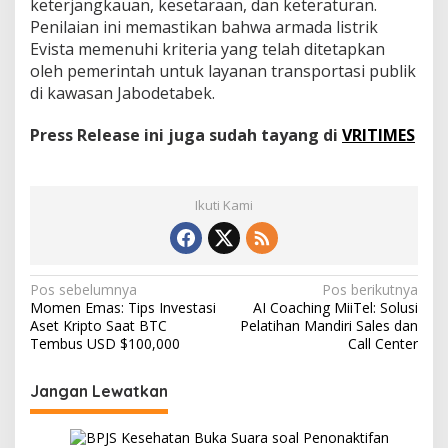
keterjangkauan, kesetaraan, dan keteraturan.
Penilaian ini memastikan bahwa armada listrik
Evista memenuhi kriteria yang telah ditetapkan
oleh pemerintah untuk layanan transportasi publik
di kawasan Jabodetabek.
Press Release ini juga sudah tayang di
VRITIMES
Ikuti Kami
N
Pos sebelumnya
Pos berikutnya
Momen Emas: Tips Investasi
AI Coaching MiiTel: Solusi
a
Aset Kripto Saat BTC
Pelatihan Mandiri Sales dan
v
Tembus USD $100,000
Call Center
i
Jangan Lewatkan
g
a