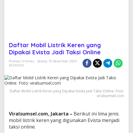
r
e
n
y
a
n
g
D
Daftar Mobil Listrik Keren yang
i
Dipakai Evista Jadi Taksi Online
p
a
Pronda Vritimes
Selasa, 10 Desember 2024
k
EKONOMI
a
i
E
v
i
Daftar Mobil Listrik Keren yang Dipakai Evista Jadi Taksi Online. Foto:
s
viralsumsel.com
t
a
J
Viralsumsel.com, Jakarta –
Berikut ini lima jenis
a
mobil listrik keren yang digunakan Evista menjadi
d
taksi online.
i
T