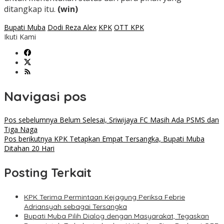
ditangkap itu.
(win)
Bupati Muba
Dodi Reza Alex
KPK
OTT KPK
Ikuti Kami
Navigasi pos
Pos sebelumnya
Belum Selesai, Sriwijaya FC Masih Ada PSMS dan
Tiga Naga
Pos berikutnya
KPK Tetapkan Empat Tersangka, Bupati Muba
Ditahan 20 Hari
Posting Terkait
KPK Terima Permintaan Kejagung Periksa Febrie
Adriansyah sebagai Tersangka
Bupati Muba Pilih Dialog dengan Masyarakat, Tegaskan