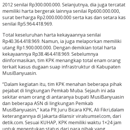
2012 senilai Rp300.000.000. Selanjutnya, dia juga tercatat
memiliki harta bergerak lainnya senilai Rp600.000.000,
surat berharga Rp2.000.000.000 serta kas dan setara kas
senilai Rp5.964.418.969.
Total keseluruhan harta kekayaannya senilai
Rp40.364.418.969. Namun, ia juga melaporkan memiliki
utang Rp1.900.000.000. Dengan demikian total harta
kekayaannya Rp38.464.418.969. Sebelumnya
diinformasikan, tim KPK menangkap total enam orang
terkait kasus dugaan suap infrastruktur di Kabupaten
MusiBanyuasin.
“Dalam kegiatan itu, tim KPK menahan beberapa pihak
pejabat di lingkungan Pemkab Muba. Sejauh ini ada
sekitar enam orang di antaranya bupati MusiBanyuasin
dan beberapa ASN di lingkungan Pemkab
MusiBanyuasin,” kata Plt Juru Bicara KPK, Ali Fikri,dalam
keterangannya di Jakarta dilansir viralsumsel.com, dari
detik.com. Sesuai KUHAP, KPK memiliki waktu 1×24 jam
untuk menentukan status dari para pihak yang