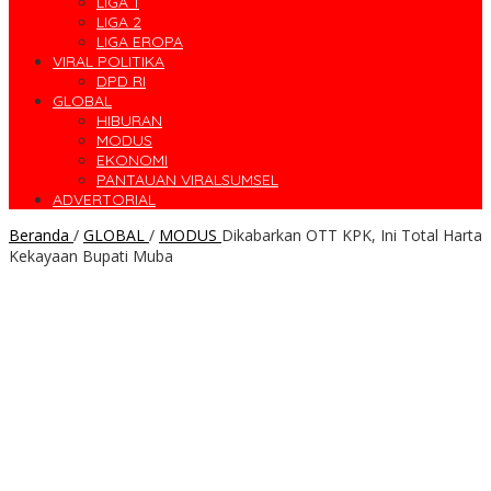
LIGA 1
LIGA 2
LIGA EROPA
VIRAL POLITIKA
DPD RI
GLOBAL
HIBURAN
MODUS
EKONOMI
PANTAUAN VIRALSUMSEL
ADVERTORIAL
Beranda
/
GLOBAL
/
MODUS
Dikabarkan OTT KPK, Ini Total Harta
Kekayaan Bupati Muba