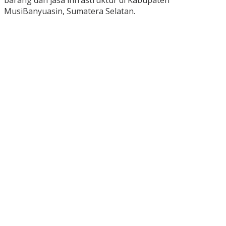
barang dan jasa infrastruktur di Kabupaten
MusiBanyuasin, Sumatera Selatan.