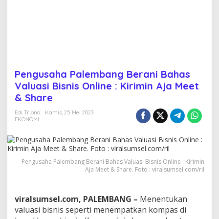
r
a
n
i
B
a
h
a
Pengusaha Palembang Berani Bahas
s
Valuasi Bisnis Online : Kirimin Aja Meet
V
a
& Share
l
u
Edi Triono
Kamis, 25 Mei 2023
EKONOMI
a
s
i
B
i
Pengusaha Palembang Berani Bahas Valuasi Bisnis Online : Kirimin
s
Aja Meet & Share. Foto : viralsumsel.com/ril
n
i
s
viralsumsel.com, PALEMBANG –
Menentukan
O
n
valuasi bisnis seperti menempatkan kompas di
l