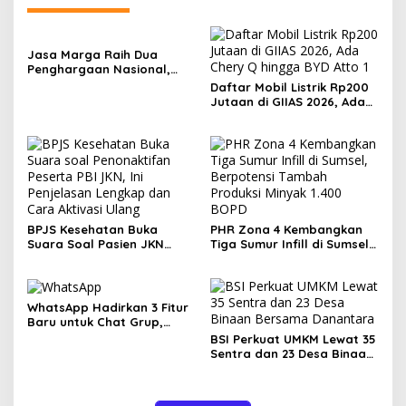
Jasa Marga Raih Dua
Penghargaan Nasional,
Perkuat Komunikasi
Daftar Mobil Listrik Rp200
Korporasi Berbasis Empati
Jutaan di GIIAS 2026, Ada
Chery Q hingga BYD Atto 1
BPJS Kesehatan Buka
PHR Zona 4 Kembangkan
Suara Soal Pasien JKN
Tiga Sumur Infill di Sumsel,
Meninggal Usai Menunggu
Berpotensi Tambah
Kamar, Tegaskan Peserta
Produksi Minyak 1.400 BOPD
Berhak Dilayani
WhatsApp Hadirkan 3 Fitur
Baru untuk Chat Grup,
Polling Kini Bisa Dibatasi
BSI Perkuat UMKM Lewat 35
Waktu hingga Buat Grup
Sentra dan 23 Desa Binaan
Instan
Bersama Danantara