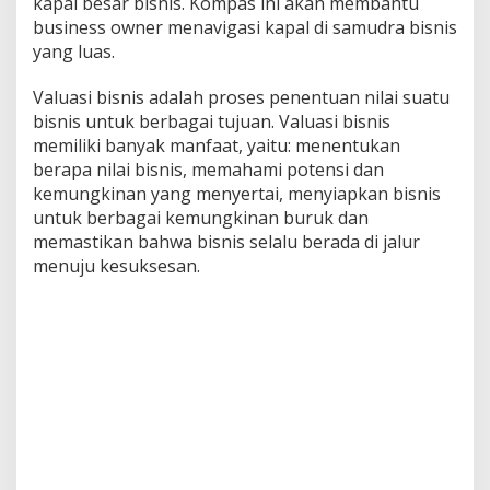
kapal besar bisnis. Kompas ini akan membantu
i
business owner menavigasi kapal di samudra bisnis
n
yang luas.
e
:
K
Valuasi bisnis adalah proses penentuan nilai suatu
i
bisnis untuk berbagai tujuan. Valuasi bisnis
r
memiliki banyak manfaat, yaitu: menentukan
i
berapa nilai bisnis, memahami potensi dan
m
kemungkinan yang menyertai, menyiapkan bisnis
i
n
untuk berbagai kemungkinan buruk dan
A
memastikan bahwa bisnis selalu berada di jalur
j
menuju kesuksesan.
a
M
e
e
t
&
S
h
a
r
e