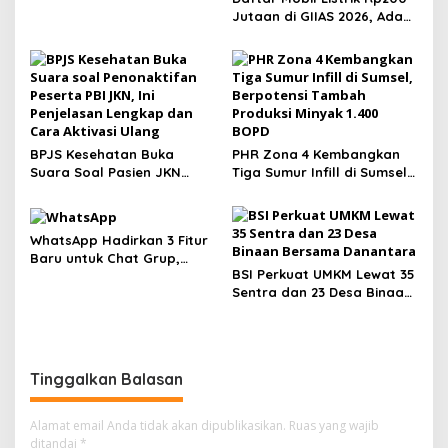
p
Jutaan di GIIAS 2026, Ada
o
Chery Q hingga BYD Atto 1
s
BPJS Kesehatan Buka
PHR Zona 4 Kembangkan
Suara Soal Pasien JKN
Tiga Sumur Infill di Sumsel,
Meninggal Usai Menunggu
Berpotensi Tambah
Kamar, Tegaskan Peserta
Produksi Minyak 1.400 BOPD
Berhak Dilayani
WhatsApp Hadirkan 3 Fitur
Baru untuk Chat Grup,
BSI Perkuat UMKM Lewat 35
Polling Kini Bisa Dibatasi
Sentra dan 23 Desa Binaan
Waktu hingga Buat Grup
Bersama Danantara
Instan
Tinggalkan Balasan
Alamat email Anda tidak akan dipublikasikan.
Ruas yang wajib
ditandai
*