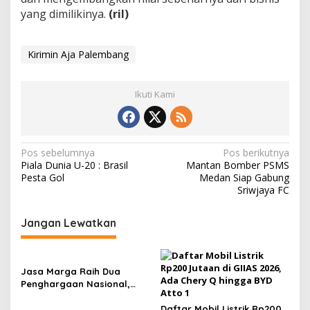
yang dimilikinya.
(ril)
Kirimin Aja Palembang
Ikuti Kami
N
Pos sebelumnya
Pos berikutnya
Piala Dunia U-20 : Brasil
Mantan Bomber PSMS
a
Pesta Gol
Medan Siap Gabung
v
Sriwjaya FC
i
Jangan Lewatkan
g
a
s
Jasa Marga Raih Dua
Penghargaan Nasional,
i
Perkuat Komunikasi
Korporasi Berbasis Empati
Daftar Mobil Listrik Rp200