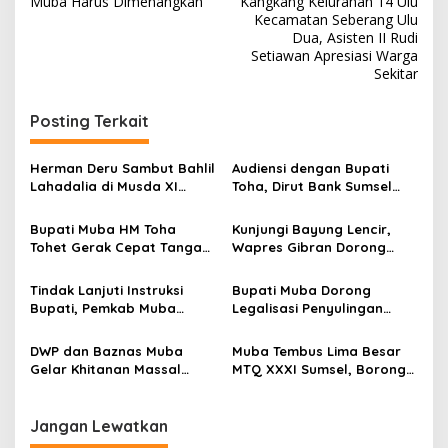
v
Muba Harus Dimenangkan
Kangkang Kelurahan 14 Ulu
Kecamatan Seberang Ulu
i
Dua, Asisten II Rudi
Setiawan Apresiasi Warga
g
Sekitar
a
s
Posting Terkait
i
p
Herman Deru Sambut Bahlil
Audiensi dengan Bupati
Lahadalia di Musda XI
Toha, Dirut Bank Sumsel
o
Golkar Sumsel, Dorong
Babel Tegaskan Komitmen
Sinergi Percepat
Dukung Pembangunan
s
Bupati Muba HM Toha
Kunjungi Bayung Lencir,
Pembangunan Daerah
Muba
Tohet Gerak Cepat Tangani
Wapres Gibran Dorong
Longsor di Lais, Korban
Percepatan Tol Trans
Langsung Terima Bantuan
Sumatra
Tindak Lanjuti Instruksi
Bupati Muba Dorong
Darurat
Bupati, Pemkab Muba
Legalisasi Penyulingan
Percepat Pengamanan dan
Minyak Tradisional, Toha:
Validasi Aset Daerah
Kearifan Lokal Harus
DWP dan Baznas Muba
Muba Tembus Lima Besar
Memiliki Kepastian Hukum
Gelar Khitanan Massal
MTQ XXXI Sumsel, Borong
dan Berdaya Saing
untuk 50 Anak, Wujud
13 Trofi dan Bidik Juara
Kepedulian Sosial Menuju
Umum Tahun Depan
Generasi Sehat
Jangan Lewatkan