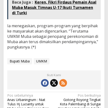
Baca Juga :
Keren, Fikri Firdaus Pemain Asal
Muba Masuk Timnas U-17 Ikuti Turnamen
di Turki
Ia menegaskan, program-program yang berpihak
ke masyarakat akan digencarkan. “Terutama
UMKM Muba sebagai penopang perekonomian di
Muba akan terus dimaksilkan pendampingannya,”
pungkasnya. (*)
Bupati Muba
UMKM
Ikuti Kami
N
Pos sebelumnya
Pos berikutnya
Anas Urbaningrum : Niat
Gotong Royong Tingkat
a
Tulus Hj Lucianty untuk
Kota Palembang di Sungai