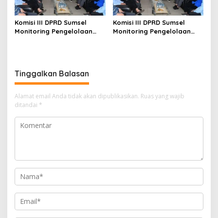
Komisi III DPRD Sumsel
Komisi III DPRD Sumsel
Monitoring Pengelolaan
Monitoring Pengelolaan
Keuangan di BPKAD Ogan
Keuangan di BPKAD Ogan
Ilir, Dorong Tata Kelola
Ilir, Dorong Tata Kelola
Transparan dan Akuntabel
Transparan dan Akuntabel
Tinggalkan Balasan
Alamat email Anda tidak akan dipublikasikan.
Ruas yang wajib
ditandai
*