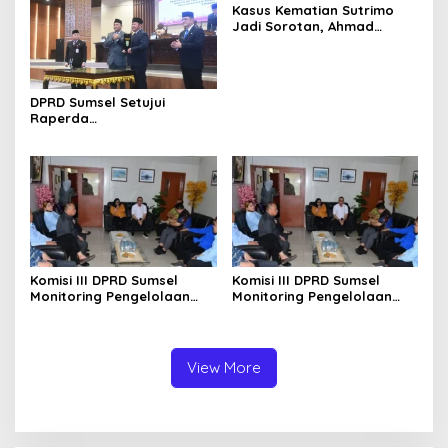
Kasus Kematian Sutrimo
Jadi Sorotan, Ahmad
Sahroni: Publik Menunggu
Hasil Penyelidikan Polisi
DPRD Sumsel Setujui
Raperda
Pertanggungjawaban APBD
2025, Banggar Soroti
Digitalisasi Aset hingga
Penyelesaian Utang Daerah
Komisi III DPRD Sumsel
Komisi III DPRD Sumsel
Monitoring Pengelolaan
Monitoring Pengelolaan
Keuangan di BPKAD Ogan
Keuangan di BPKAD Ogan
Ilir, Dorong Tata Kelola
Ilir, Dorong Tata Kelola
Transparan dan Akuntabel
Transparan dan Akuntabel
View More