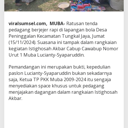
u
n
t
u
viralsumsel.com, MUBA-
Ratusan tenda
k
pedagang berjejer rapi di lapangan bola Desa
U
M
Peninggalan Kecamatan Tungkal Jaya, Jumat
K
(15/11/2024). Suasana ini tampak dalam rangkaian
M
kegiatan Istighosah Akbar Cabup Cawabup Nomor
d
Urut 1 Muba Lucianty-Syaparuddin.
i
M
u
Pemandangan ini merupakan bukti, kepedulian
b
paslon Lucianty-Syaparuddin bukan sekadarnya
a
saja, Ketua TP PKK Muba 2009-2024 itu sengaja
menyediakan space khusus untuk pedagang
menjajakan dagangan dalam rangkaian Istighosah
Akbar.