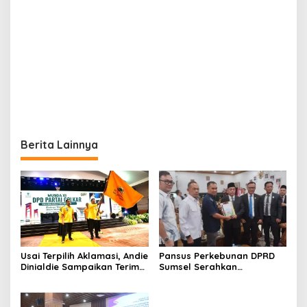
Berita Lainnya
Usai Terpilih Aklamasi, Andie
Pansus Perkebunan DPRD
Dinialdie Sampaikan Terima
Sumsel Serahkan
Kasih kepada Seluruh
Rekomendasi Tata Kelola
Kader Golkar Sumsel
Perkebunan ke Pemkab
Lahat