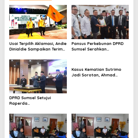
Usai Terpilih Aklamasi, Andie
Pansus Perkebunan DPRD
Dinialdie Sampaikan Terima
Sumsel Serahkan
Kasih kepada Seluruh
Rekomendasi Tata Kelola
Kader Golkar Sumsel
Perkebunan ke Pemkab
Lahat
Kasus Kematian Sutrimo
Jadi Sorotan, Ahmad
Sahroni: Publik Menunggu
Hasil Penyelidikan Polisi
DPRD Sumsel Setujui
Raperda
Pertanggungjawaban APBD
2025, Banggar Soroti
Digitalisasi Aset hingga
Penyelesaian Utang Daerah