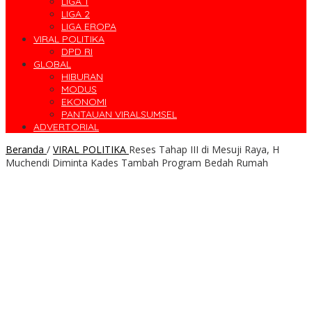
LIGA 1
LIGA 2
LIGA EROPA
VIRAL POLITIKA
DPD RI
GLOBAL
HIBURAN
MODUS
EKONOMI
PANTAUAN VIRALSUMSEL
ADVERTORIAL
Beranda
/
VIRAL POLITIKA
Reses Tahap III di Mesuji Raya, H
Muchendi Diminta Kades Tambah Program Bedah Rumah